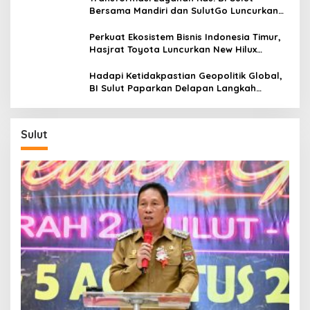
Bersama Mandiri dan SulutGo Luncurkan
Sentra Kas Mitra Utama, Jangkau Wilayah
Kepulauan
Perkuat Ekosistem Bisnis Indonesia Timur,
Hasjrat Toyota Luncurkan New Hilux
Generasi ke-9 di Manado
Hadapi Ketidakpastian Geopolitik Global,
BI Sulut Paparkan Delapan Langkah
Strategis Perkuat Rupiah dan Stabilitas
Ekonomi
Sulut