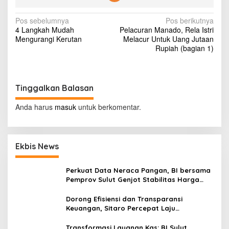
i
D
N
Pos sebelumnya
Pos berikutnya
i
4 Langkah Mudah
Pelacuran Manado, Rela Istri
j
a
Mengurangi Kerutan
Melacur Untuk Uang Jutaan
u
v
Rupiah (bagian 1)
a
l
i
S
g
a
a
Tinggalkan Balasan
a
t
s
I
Anda harus
masuk
untuk berkomentar.
I
i
M
S
p
2
Ekbis News
o
0
1
s
3
Perkuat Data Neraca Pangan, BI bersama
?
Pemprov Sulut Genjot Stabilitas Harga
dan Kendalikan Inflasi
Dorong Efisiensi dan Transparansi
Keuangan, Sitaro Percepat Laju
Digitalisasi Transaksi Bersama BI Sulut
Transformasi Layanan Kas: BI Sulut