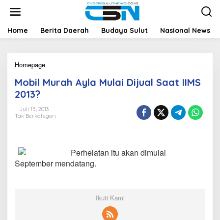
L
e
w
a
Home
Berita Daerah
Budaya Sulut
Nasional News
t
i
k
Homepage
M
e
o
k
Mobil Murah Ayla Mulai Dijual Saat IIMS
b
o
i
n
2013?
l
t
M
e
Juli 15, 2013
Tak Berkategori
u
n
r
a
h
Perhelatan itu akan dimulai
A
y
September mendatang.
l
a
M
u
Ikuti Kami
l
a