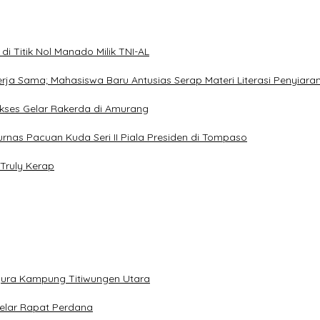
i Titik Nol Manado Milik TNI-AL
Kerja Sama; Mahasiswa Baru Antusias Serap Materi Literasi Penyiara
Sukses Gelar Rakerda di Amurang
jurnas Pacuan Kuda Seri II Piala Presiden di Tompaso
Truly Kerap
gura Kampung Titiwungen Utara
elar Rapat Perdana