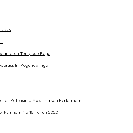
F 2026
an
 Kecamatan Tompaso Raya
perasi, Ini Kegunaannya
, Kenali Potensimu Maksimalkan Performamu
ermenkumham No 15 Tahun 2020