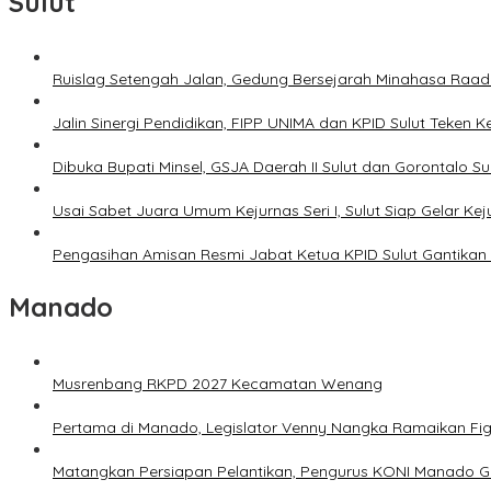
Sulut
Ruislag Setengah Jalan, Gedung Bersejarah Minahasa Raad d
Jalin Sinergi Pendidikan, FIPP UNIMA dan KPID Sulut Teken 
Dibuka Bupati Minsel, GSJA Daerah II Sulut dan Gorontalo 
Usai Sabet Juara Umum Kejurnas Seri I, Sulut Siap Gelar Ke
Pengasihan Amisan Resmi Jabat Ketua KPID Sulut Gantikan 
Manado
Musrenbang RKPD 2027 Kecamatan Wenang
Pertama di Manado, Legislator Venny Nangka Ramaikan Fi
Matangkan Persiapan Pelantikan, Pengurus KONI Manado G