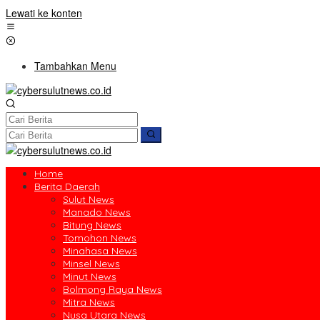
Lewati ke konten
Tambahkan Menu
Home
Berita Daerah
Sulut News
Manado News
Bitung News
Tomohon News
Minahasa News
Minsel News
Minut News
Bolmong Raya News
Mitra News
Nusa Utara News