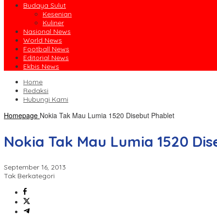
Budaya Sulut
Kesenian
Kuliner
Nasional News
World News
Football News
Editorial News
Ekbis News
Home
Redaksi
Hubungi Kami
Homepage
Nokia Tak Mau Lumia 1520 Disebut Phablet
Nokia Tak Mau Lumia 1520 Dis
September 16, 2013
Tak Berkategori