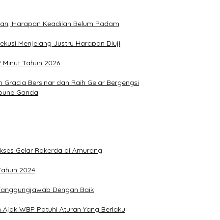
hkan, Harapan Keadilan Belum Padam
ekusi Menjelang Justru Harapan Diuji
2 Minut Tahun 2026
Gracia Bersinar dan Raih Gelar Bergengsi
Joune Ganda
Sukses Gelar Rakerda di Amurang
 Tahun 2024
n Tanggungjawab Dengan Baik
 Ajak WBP Patuhi Aturan Yang Berlaku