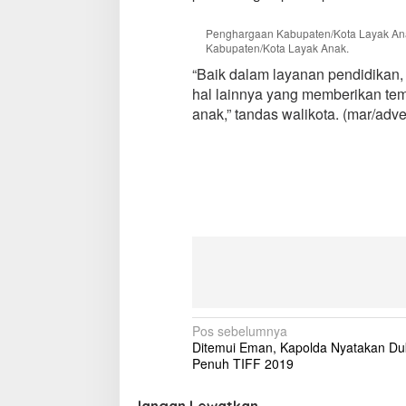
Penghargaan Kabupaten/Kota Layak Anak 
Kabupaten/Kota Layak Anak.
“Baik dalam layanan pendidikan
hal lainnya yang memberikan t
anak,” tandas walikota. (mar/advet
N
Pos sebelumnya
Ditemui Eman, Kapolda Nyatakan D
a
Penuh TIFF 2019
v