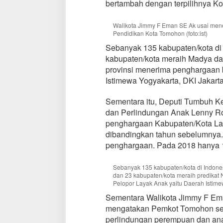
bertambah dengan terpilihnya Ko
2
0
1
Walikota Jimmy F Eman SE Ak usai men
9
Pendidikan Kota Tomohon (foto:ist)
P
Sebanyak 135 kabupaten/kota di 
r
kabupaten/kota meraih Madya da
e
provinsi menerima penghargaan b
d
i
Istimewa Yogyakarta, DKI Jakart
k
a
Sementara itu, Deputi Tumbuh
t
dan Perlindungan Anak Lenny Ro
P
penghargaan Kabupaten/Kota Lay
r
a
dibandingkan tahun sebelumnya. 
t
penghargaan. Pada 2018 hanya 17
a
m
Sebanyak 135 kabupaten/kota di Indones
a
dan 23 kabupaten/kota meraih predikat 
Pelopor Layak Anak yaitu Daerah Istimew
Sementara Walikota Jimmy F Em
mengatakan Pemkot Tomohon seja
perlindungan perempuan dan ana