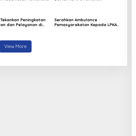
 Tekankan Peningkatan
Serahkan Ambulance
inan dan Pelayanan di
Pemasyarakatan Kepada LPKA
ado
Tomohon, Kakanwil: Jaga dan
Rawat dengan Penuh Tanggung
Jawab
View More