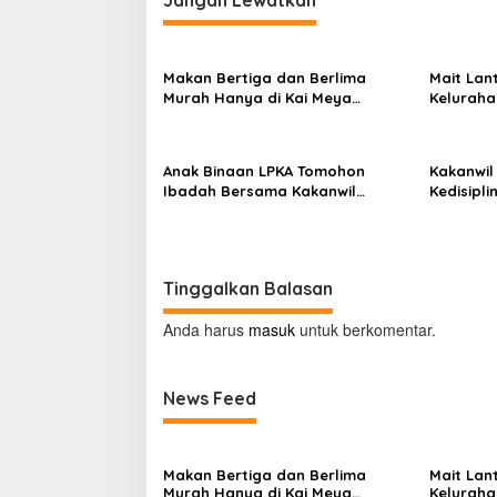
i
Jangan Lewatkan
g
a
Makan Bertiga dan Berlima
Mait Lan
s
Murah Hanya di Kai Meya
Kelurah
Tomohon
Tengah
i
p
Anak Binaan LPKA Tomohon
Kakanwil
o
Ibadah Bersama Kakanwil
Kedisipl
Kemenkumham Sulut
LPP Man
s
Tinggalkan Balasan
Anda harus
masuk
untuk berkomentar.
News Feed
Makan Bertiga dan Berlima
Mait Lan
Murah Hanya di Kai Meya
Kelurah