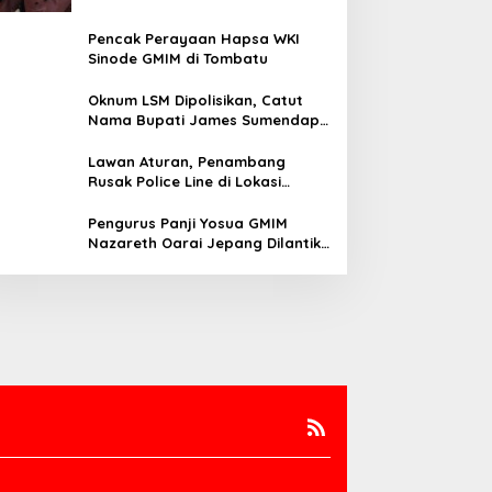
Pencak Perayaan Hapsa WKI
Sinode GMIM di Tombatu
Oknum LSM Dipolisikan, Catut
Nama Bupati James Sumendap
dan Tipu Investor Rp 200 Juta
Lawan Aturan, Penambang
Rusak Police Line di Lokasi
Tambang di Mitra: Tangkap
Mereka!!
Pengurus Panji Yosua GMIM
Nazareth Oarai Jepang Dilantik.
Sumendap: Panji Yosua harus
Menjaga Dan Melindungi Jemaat