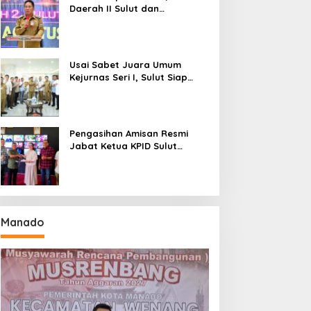
Daerah II Sulut dan
Gorontalo Sukses Gelar
Rakerda di Amurang
Usai Sabet Juara Umum
Kejurnas Seri I, Sulut Siap
Gelar Kejurnas Pacuan Kuda
Seri II Piala Presiden di
Tompaso
Pengasihan Amisan Resmi
Jabat Ketua KPID Sulut
Gantikan Truly Kerap
Manado