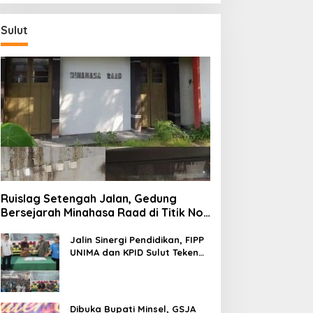
Sulut
Ruislag Setengah Jalan, Gedung
Bersejarah Minahasa Raad di Titik Nol
Manado Milik TNI-AL
Jalin Sinergi Pendidikan, FIPP
UNIMA dan KPID Sulut Teken
Kerja Sama; Mahasiswa Baru
Antusias Serap Materi Literasi
Penyiaran
Dibuka Bupati Minsel, GSJA