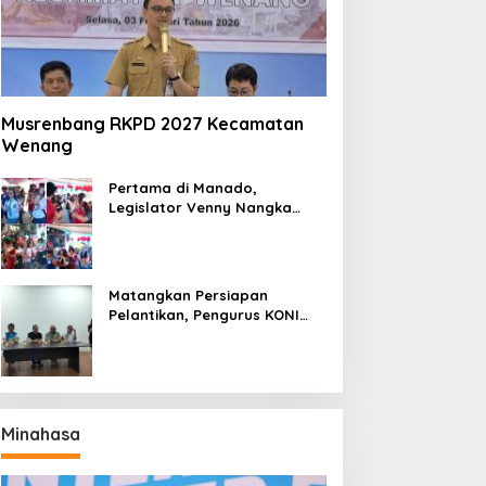
Musrenbang RKPD 2027 Kecamatan
Wenang
Pertama di Manado,
Legislator Venny Nangka
Ramaikan Figura Kampung
Titiwungen Utara
Matangkan Persiapan
Pelantikan, Pengurus KONI
Manado Gelar Rapat
Perdana
Minahasa