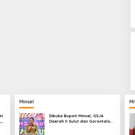
Minsel
Mi
at
Dibuka Bupati Minsel, GSJA
,
Daerah II Sulut dan Gorontalo
dam
Sukses Gelar Rakerda di
Amurang