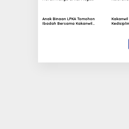
Tomohon
Tengah
Anak Binaan LPKA Tomohon
Kakanwil
Ibadah Bersama Kakanwil
Kedisipl
Kemenkumham Sulut
LPP Man