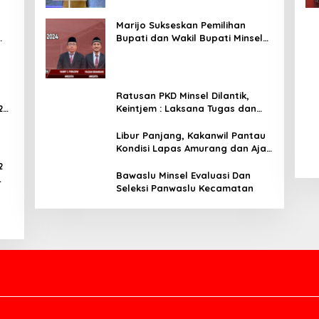
Marijo Sukseskan Pemilihan
Bupati dan Wakil Bupati Minsel
Tahun 2024
Ratusan PKD Minsel Dilantik,
2
Keintjem : Laksana Tugas dan
Tanggungjawab Dengan Baik
Libur Panjang, Kakanwil Pantau
Kondisi Lapas Amurang dan Ajak
WBP Patuhi Aturan Yang Berlaku
2
Bawaslu Minsel Evaluasi Dan
Seleksi Panwaslu Kecamatan
ar