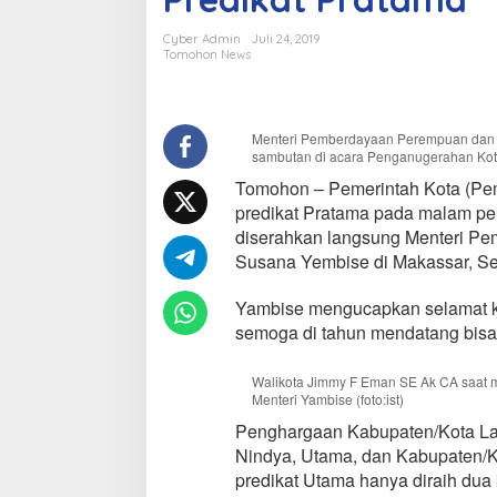
t
T
Cyber Admin
Juli 24, 2019
o
Tomohon News
m
o
h
o
Menteri Pemberdayaan Perempuan dan
n
sambutan di acara Penganugerahan Kota 
R
Tomohon – Pemerintah Kota (Pe
a
predikat Pratama pada malam pe
i
h
diserahkan langsung Menteri P
K
Susana Yembise di Makassar, Se
o
t
Yambise mengucapkan selamat k
a
semoga di tahun mendatang bisa l
L
a
y
Walikota Jimmy F Eman SE Ak CA saat 
a
Menteri Yambise (foto:ist)
k
Penghargaan Kabupaten/Kota Laya
A
n
Nindya, Utama, dan Kabupaten/K
a
predikat Utama hanya diraih dua
k