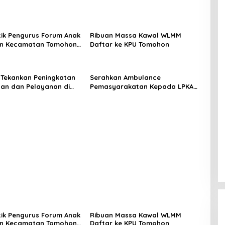
tik Pengurus Forum Anak
Ribuan Massa Kawal WLMM
an Kecamatan Tomohon
Daftar ke KPU Tomohon
 Tekankan Peningkatan
Serahkan Ambulance
inan dan Pelayanan di
Pemasyarakatan Kepada LPKA
ado
Tomohon, Kakanwil: Jaga dan
Rawat dengan Penuh Tanggung
Jawab
tik Pengurus Forum Anak
Ribuan Massa Kawal WLMM
an Kecamatan Tomohon
Daftar ke KPU Tomohon