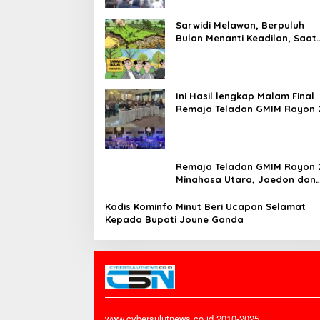
Sarwidi Melawan, Berpuluh
Bulan Menanti Keadilan, Saat
Eksekusi Menjelang Justru
Harapan Diuji
Ini Hasil lengkap Malam Final
Remaja Teladan GMIM Rayon 
Minut Tahun 2026
Remaja Teladan GMIM Rayon 
Minahasa Utara, Jaedon dan
Gracia Bersinar dan Raih Gel
Bergengsi
Kadis Kominfo Minut Beri Ucapan Selamat
Kepada Bupati Joune Ganda
www.cybersulutnews.co.id 2010-2025