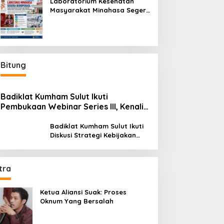
Laboratorium Kesehatan
Masyarakat Minahasa Segera
Beroperasi, Ini Kegunaannya
Bitung
Badiklat Kumham Sulut Ikuti
Pembukaan Webinar Series III, Kenali
Potensimu Maksimalkan Performamu
Badiklat Kumham Sulut Ikuti
Diskusi Strategi Kebijakan
Permenkumham No 15 Tahun
2020
tra
Ketua Aliansi Suak: Proses
Oknum Yang Bersalah