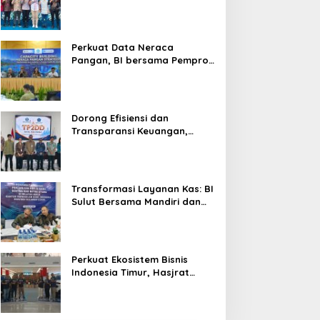
Silaturahmi, Dukung Ekonomi
Lokal & Tawarkan Beragam
Promo Khusus
Perkuat Data Neraca
Pangan, BI bersama Pemprov
Sulut Genjot Stabilitas Harga
dan Kendalikan Inflasi
Dorong Efisiensi dan
Transparansi Keuangan,
Sitaro Percepat Laju
Digitalisasi Transaksi
Bersama BI Sulut
Transformasi Layanan Kas: BI
Sulut Bersama Mandiri dan
SulutGo Luncurkan Sentra
Kas Mitra Utama, Jangkau
Wilayah Kepulauan
Perkuat Ekosistem Bisnis
Indonesia Timur, Hasjrat
Toyota Luncurkan New Hilux
Generasi ke-9 di Manado