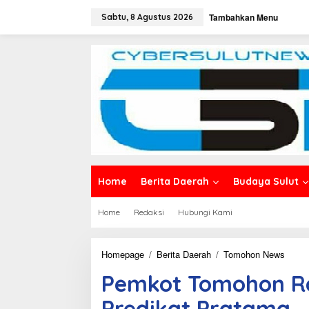
L
Tambahkan Menu
e
Sabtu, 8 Agustus 2026
w
a
t
i
k
e
k
o
n
t
e
n
Home
Berita Daerah
Budaya Sulut
Home
Redaksi
Hubungi Kami
Homepage
/
Berita Daerah
/
Tomohon News
P
e
Pemkot Tomohon Ra
m
k
Predikat Pratama
o