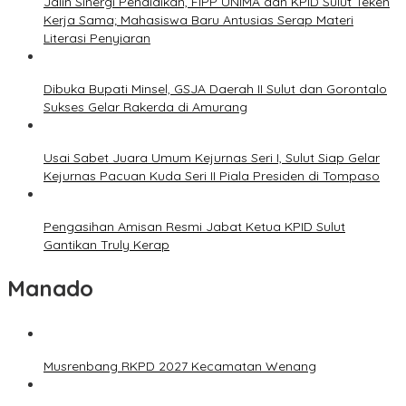
Jalin Sinergi Pendidikan, FIPP UNIMA dan KPID Sulut Teken
Kerja Sama; Mahasiswa Baru Antusias Serap Materi
Literasi Penyiaran
Dibuka Bupati Minsel, GSJA Daerah II Sulut dan Gorontalo
Sukses Gelar Rakerda di Amurang
Usai Sabet Juara Umum Kejurnas Seri I, Sulut Siap Gelar
Kejurnas Pacuan Kuda Seri II Piala Presiden di Tompaso
Pengasihan Amisan Resmi Jabat Ketua KPID Sulut
Gantikan Truly Kerap
Manado
Musrenbang RKPD 2027 Kecamatan Wenang