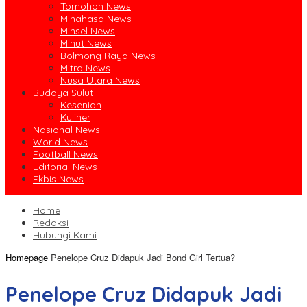
Tomohon News
Minahasa News
Minsel News
Minut News
Bolmong Raya News
Mitra News
Nusa Utara News
Budaya Sulut
Kesenian
Kuliner
Nasional News
World News
Football News
Editorial News
Ekbis News
Home
Redaksi
Hubungi Kami
Homepage
Penelope Cruz Didapuk Jadi Bond Girl Tertua?
Penelope Cruz Didapuk Jadi