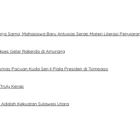
Kerja Sama; Mahasiswa Baru Antusias Serap Materi Literasi Penyiara
Sukses Gelar Rakerda di Amurang
jurnas Pacuan Kuda Seri II Piala Presiden di Tompaso
Truly Kerap
a Adalah Kekuatan Sulawesi Utara