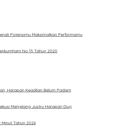
, Kenali Potensimu Maksimalkan Performamu
ermenkumham No 15 Tahun 2020
hkan, Harapan Keadilan Belum Padam
ekusi Menjelang Justru Harapan Diuji
2 Minut Tahun 2026