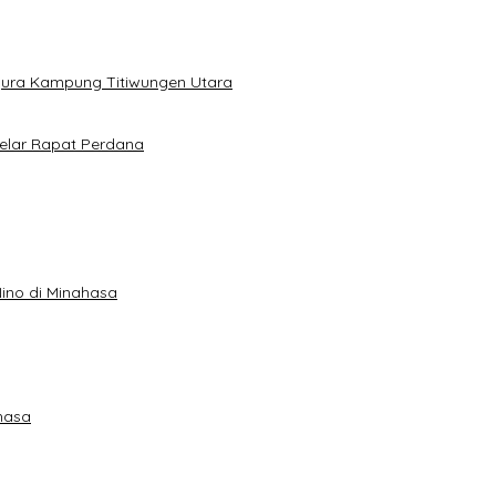
gura Kampung Titiwungen Utara
elar Rapat Perdana
ino di Minahasa
hasa