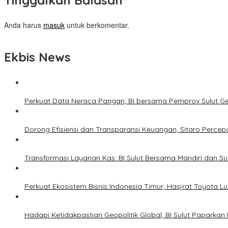
Tinggalkan Balasan
Anda harus
masuk
untuk berkomentar.
Ekbis News
Perkuat Data Neraca Pangan, BI bersama Pemprov Sulut Genj
Dorong Efisiensi dan Transparansi Keuangan, Sitaro Percepat
Transformasi Layanan Kas: BI Sulut Bersama Mandiri dan S
Perkuat Ekosistem Bisnis Indonesia Timur, Hasjrat Toyota L
Hadapi Ketidakpastian Geopolitik Global, BI Sulut Paparkan