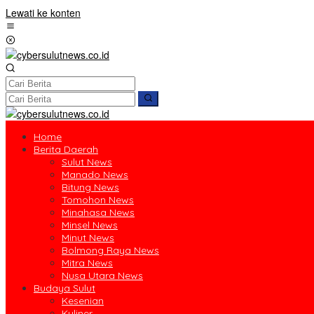
Lewati ke konten
Home
Berita Daerah
Sulut News
Manado News
Bitung News
Tomohon News
Minahasa News
Minsel News
Minut News
Bolmong Raya News
Mitra News
Nusa Utara News
Budaya Sulut
Kesenian
Kuliner