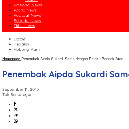
Nasional News
World News
Football News
Editorial News
Ekbis News
Home
Redaksi
Hubungi Kami
Homepage
Penembak Aipda Sukardi Sama dengan Pelaku Pondok Aren
Penembak Aipda Sukardi Sam
September 11, 2013
Tak Berkategori