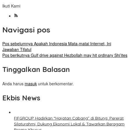
Ikuti Kami
Navigasi pos
Pos sebelumnya
Apakah Indonesia Mata-matai Internet, Ini
Jawaban Tifatul
Pos berikutnya
Gulf drive against Hezbollah may hit ordinary Shi’ites
Tinggalkan Balasan
Anda harus
masuk
untuk berkomentar.
Ekbis News
FIFGROUP Hadirkan “Hajatan Cabang” di Bitung: Pererat
Silaturahmi, Dukung Ekonomi Lokal & Tawarkan Beragam
Promo Khusus