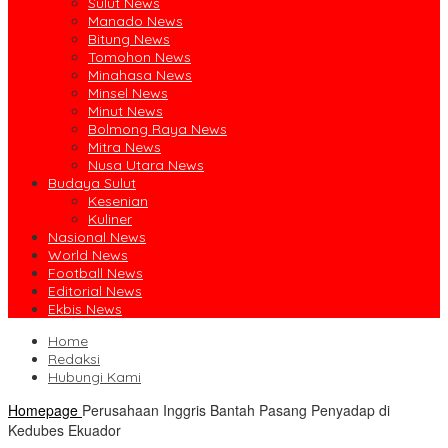
Sulut News
Manado News
Bitung News
Tomohon News
Minahasa News
Minsel News
Minut News
Bolmong Raya News
Mitra News
Nusa Utara News
Budaya Sulut
Kesenian
Kuliner
Nasional News
World News
Football News
Editorial News
Ekbis News
Home
Redaksi
Hubungi Kami
Homepage
Perusahaan Inggris Bantah Pasang Penyadap di
Kedubes Ekuador