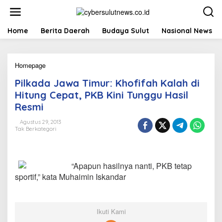
L
e
w
a
Home
Berita Daerah
Budaya Sulut
Nasional News
t
i
k
Homepage
P
e
i
k
Pilkada Jawa Timur: Khofifah Kalah di
l
o
k
n
Hitung Cepat, PKB Kini Tunggu Hasil
a
t
Resmi
d
e
a
n
Agustus 29, 2013
J
Tak Berkategori
a
w
a
T
“Apapun hasilnya nanti, PKB tetap
i
sportif,” kata Muhaimin Iskandar
m
u
r
:
Ikuti Kami
K