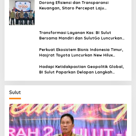
,
Dorong Efisiensi dan Transparansi
P
Keuangan, Sitaro Percepat Laju
K
Digitalisasi Transaksi Bersama BI Sulut
B
K
i
Transformasi Layanan Kas: BI Sulut
n
Bersama Mandiri dan SulutGo Luncurkan
i
Sentra Kas Mitra Utama, Jangkau Wilayah
T
Kepulauan
Perkuat Ekosistem Bisnis Indonesia Timur,
u
Hasjrat Toyota Luncurkan New Hilux
n
Generasi ke-9 di Manado
g
Hadapi Ketidakpastian Geopolitik Global,
g
BI Sulut Paparkan Delapan Langkah
u
Strategis Perkuat Rupiah dan Stabilitas
H
Ekonomi
a
s
Sulut
i
l
R
e
s
m
i