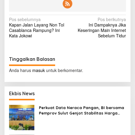
h
o
f
N
i
Pos sebelumnya
Pos berikutnya
f
Kapan Jalan Layang Non Tol
Ini Dampaknya Jika
a
a
Casablanca Rampung? Ini
Keseringan Main Internet
h
v
Kata Jokowi
Sebelum Tidur
K
i
a
l
g
a
Tinggalkan Balasan
a
h
d
s
Anda harus
masuk
untuk berkomentar.
i
i
H
i
p
t
Ekbis News
o
u
n
s
g
Perkuat Data Neraca Pangan, BI bersama
C
Pemprov Sulut Genjot Stabilitas Harga
e
dan Kendalikan Inflasi
p
a
t