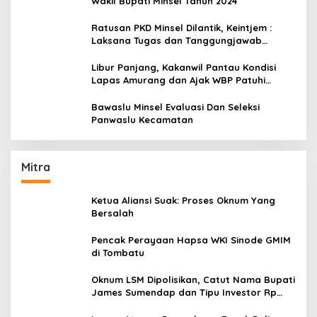
Wakil Bupati Minsel Tahun 2024
Ratusan PKD Minsel Dilantik, Keintjem :
Laksana Tugas dan Tanggungjawab
Dengan Baik
Libur Panjang, Kakanwil Pantau Kondisi
Lapas Amurang dan Ajak WBP Patuhi
Aturan Yang Berlaku
Bawaslu Minsel Evaluasi Dan Seleksi
Panwaslu Kecamatan
Mitra
Ketua Aliansi Suak: Proses Oknum Yang
Bersalah
Pencak Perayaan Hapsa WKI Sinode GMIM
di Tombatu
Oknum LSM Dipolisikan, Catut Nama Bupati
James Sumendap dan Tipu Investor Rp
200 Juta