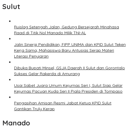
Sulut
Ruislag Setengah Jalan, Gedung Bersejarah Minahasa
Raad di Titik Nol Manado Milik TNI-AL
Jalin Sinergi Pendidikan, FIPP UNIMA dan KPID Sulut Teken
Kerja Sama; Mahasiswa Baru Antusias Serap Materi
Literasi Penyiaran
Dibuka Bupati Minsel, GSJA Daerah II Sulut dan Gorontalo
Sukses Gelar Rakerda di Amurang
Usai Sabet Juara Umum Kejurnas Seri I, Sulut Siap Gelar
Kejurnas Pacuan Kuda Seri II Piala Presiden di Tompaso
Pengasihan Amisan Resmi Jabat Ketua KPID Sulut
Gantikan Truly Kerap
Manado