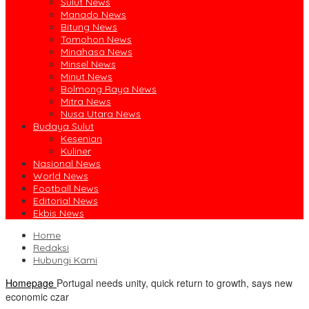
Sulut News
Manado News
Bitung News
Tomohon News
Minahasa News
Minsel News
Minut News
Bolmong Raya News
Mitra News
Nusa Utara News
Budaya Sulut
Kesenian
Kuliner
Nasional News
World News
Football News
Editorial News
Ekbis News
Home
Redaksi
Hubungi Kami
Homepage
Portugal needs unity, quick return to growth, says new
economic czar