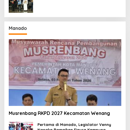
Kekuatan Sulawesi Utara
Manado
Musrenbang RKPD 2027 Kecamatan Wenang
Pertama di Manado, Legislator Venny
Nangka Ramaikan Figura Kampung