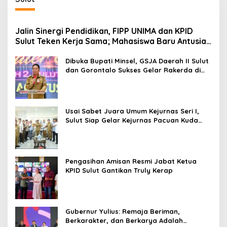
Jalin Sinergi Pendidikan, FIPP UNIMA dan KPID
Sulut Teken Kerja Sama; Mahasiswa Baru Antusias
Serap Materi Literasi Penyiaran
Dibuka Bupati Minsel, GSJA Daerah II Sulut
dan Gorontalo Sukses Gelar Rakerda di
Amurang
Usai Sabet Juara Umum Kejurnas Seri I,
Sulut Siap Gelar Kejurnas Pacuan Kuda
Seri II Piala Presiden di Tompaso
Pengasihan Amisan Resmi Jabat Ketua
KPID Sulut Gantikan Truly Kerap
Gubernur Yulius: Remaja Beriman,
Berkarakter, dan Berkarya Adalah