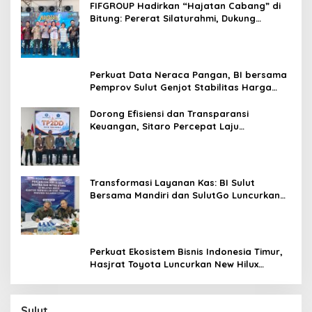
S
FIFGROUP Hadirkan “Hajatan Cabang” di
s
i
Bitung: Pererat Silaturahmi, Dukung
a
Ekonomi Lokal & Tawarkan Beragam
p
Promo Khusus
k
a
Perkuat Data Neraca Pangan, BI bersama
n
Pemprov Sulut Genjot Stabilitas Harga
T
dan Kendalikan Inflasi
i
Dorong Efisiensi dan Transparansi
m
Keuangan, Sitaro Percepat Laju
K
Digitalisasi Transaksi Bersama BI Sulut
h
u
s
u
Transformasi Layanan Kas: BI Sulut
s
Bersama Mandiri dan SulutGo Luncurkan
Sentra Kas Mitra Utama, Jangkau Wilayah
Kepulauan
Perkuat Ekosistem Bisnis Indonesia Timur,
Hasjrat Toyota Luncurkan New Hilux
Generasi ke-9 di Manado
Sulut