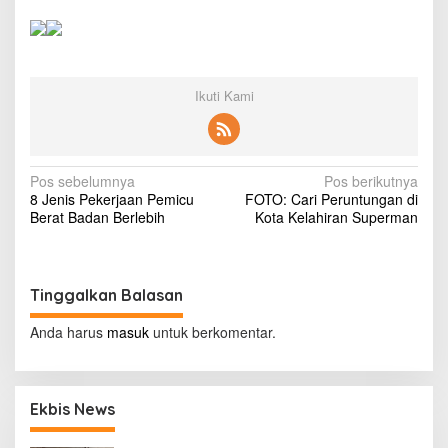
d
a
n
S
o
Ikuti Kami
l
a
r
R
p
N
Pos sebelumnya
Pos berikutnya
5
8 Jenis Pekerjaan Pemicu
FOTO: Cari Peruntungan di
.
a
Berat Badan Berlebih
Kota Kelahiran Superman
5
v
0
0
i
,
g
Tinggalkan Balasan
P
e
a
Anda harus
r
masuk
untuk berkomentar.
s
t
a
i
m
p
i
Ekbis News
n
o
a