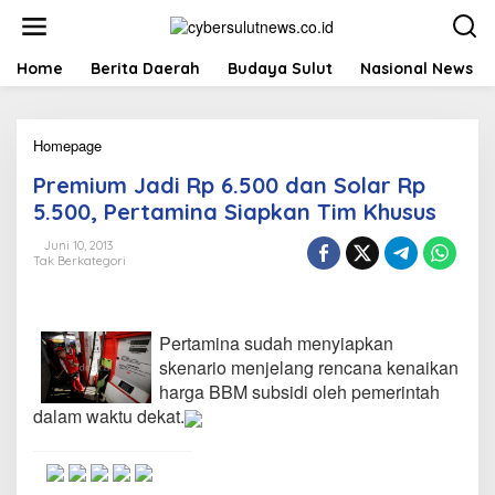
L
e
w
a
Home
Berita Daerah
Budaya Sulut
Nasional News
t
i
k
Homepage
P
e
r
k
Premium Jadi Rp 6.500 dan Solar Rp
e
o
m
n
5.500, Pertamina Siapkan Tim Khusus
i
t
u
e
Juni 10, 2013
Tak Berkategori
m
n
J
a
d
Pertamina sudah menyiapkan
i
R
skenario menjelang rencana kenaikan
p
harga BBM subsidi oleh pemerintah
6
dalam waktu dekat.
.
5
0
0