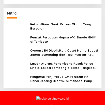
Mitra
Ketua Aliansi Suak: Proses Oknum Yang
Bersalah
Pencak Perayaan Hapsa WKI Sinode GMIM
di Tombatu
Oknum LSM Dipolisikan, Catut Nama Bupati
James Sumendap dan Tipu Investor Rp
200 Juta
Lawan Aturan, Penambang Rusak Police
Line di Lokasi Tambang di Mitra: Tangkap
Mereka!!
Pengurus Panji Yosua GMIM Nazareth
Oarai Jepang Dilantik. Sumendap: Panji
Yosua harus Menjaga Dan Melindungi
Jemaat