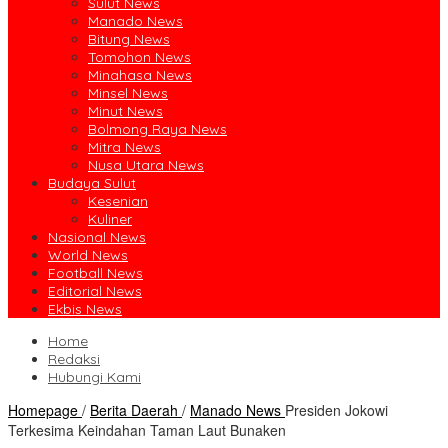
Sulut News
Manado News
Bitung News
Tomohon News
Minahasa News
Minsel News
Minut News
Bolmong Raya News
Mitra News
Nusa Utara News
Budaya Sulut
Kesenian
Kuliner
Nasional News
World News
Football News
Editorial News
Ekbis News
Home
Redaksi
Hubungi Kami
Homepage
/
Berita Daerah
/
Manado News
Presiden Jokowi
Terkesima Keindahan Taman Laut Bunaken