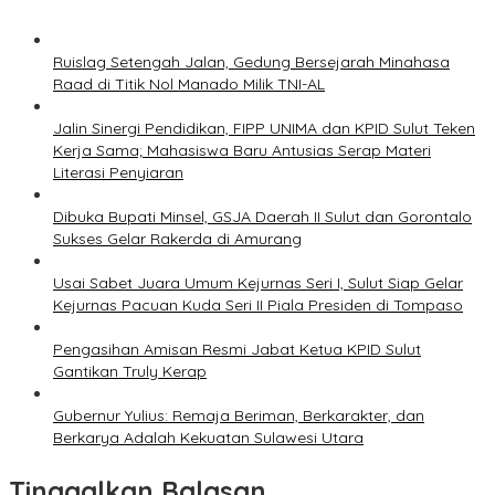
Ruislag Setengah Jalan, Gedung Bersejarah Minahasa
Raad di Titik Nol Manado Milik TNI-AL
Jalin Sinergi Pendidikan, FIPP UNIMA dan KPID Sulut Teken
Kerja Sama; Mahasiswa Baru Antusias Serap Materi
Literasi Penyiaran
Dibuka Bupati Minsel, GSJA Daerah II Sulut dan Gorontalo
Sukses Gelar Rakerda di Amurang
Usai Sabet Juara Umum Kejurnas Seri I, Sulut Siap Gelar
Kejurnas Pacuan Kuda Seri II Piala Presiden di Tompaso
Pengasihan Amisan Resmi Jabat Ketua KPID Sulut
Gantikan Truly Kerap
Gubernur Yulius: Remaja Beriman, Berkarakter, dan
Berkarya Adalah Kekuatan Sulawesi Utara
Tinggalkan Balasan