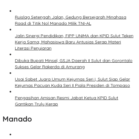
Ruislag Setengah Jalan, Gedung Bersejarah Minahasa
Raad di Titik Nol Manado Milik TNI-AL
Jalin Sinergi Pendidikan, FIPP UNIMA dan KPID Sulut Teken
Kerja Sama; Mahasiswa Baru Antusias Serap Materi
Literasi Penyiaran
Dibuka Bupati Minsel, GSJA Daerah II Sulut dan Gorontalo
Sukses Gelar Rakerda di Amurang
Usai Sabet Juara Umum Kejurnas Seri I, Sulut Siap Gelar
Kejurnas Pacuan Kuda Seri II Piala Presiden di Tompaso
Pengasihan Amisan Resmi Jabat Ketua KPID Sulut
Gantikan Truly Kerap
Manado