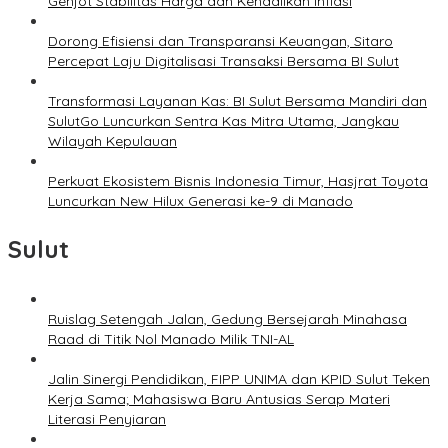
Genjot Stabilitas Harga dan Kendalikan Inflasi
Dorong Efisiensi dan Transparansi Keuangan, Sitaro
Percepat Laju Digitalisasi Transaksi Bersama BI Sulut
Transformasi Layanan Kas: BI Sulut Bersama Mandiri dan
SulutGo Luncurkan Sentra Kas Mitra Utama, Jangkau
Wilayah Kepulauan
Perkuat Ekosistem Bisnis Indonesia Timur, Hasjrat Toyota
Luncurkan New Hilux Generasi ke-9 di Manado
Sulut
Ruislag Setengah Jalan, Gedung Bersejarah Minahasa
Raad di Titik Nol Manado Milik TNI-AL
Jalin Sinergi Pendidikan, FIPP UNIMA dan KPID Sulut Teken
Kerja Sama; Mahasiswa Baru Antusias Serap Materi
Literasi Penyiaran