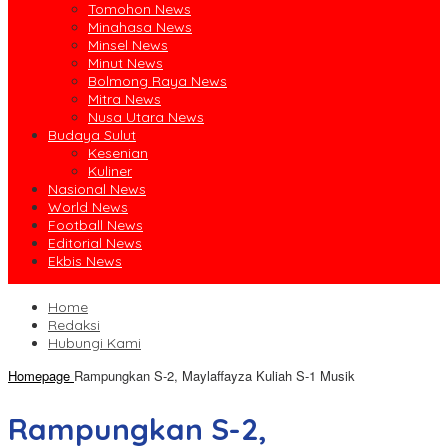
Tomohon News
Minahasa News
Minsel News
Minut News
Bolmong Raya News
Mitra News
Nusa Utara News
Budaya Sulut
Kesenian
Kuliner
Nasional News
World News
Football News
Editorial News
Ekbis News
Home
Redaksi
Hubungi Kami
Homepage
Rampungkan S-2, Maylaffayza Kuliah S-1 Musik
Rampungkan S-2,