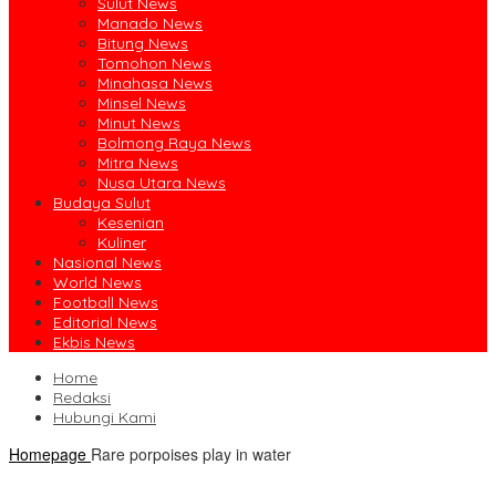
Sulut News
Manado News
Bitung News
Tomohon News
Minahasa News
Minsel News
Minut News
Bolmong Raya News
Mitra News
Nusa Utara News
Budaya Sulut
Kesenian
Kuliner
Nasional News
World News
Football News
Editorial News
Ekbis News
Home
Redaksi
Hubungi Kami
Homepage
Rare porpoises play in water