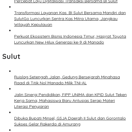
Percepat Laju Digitalisasi Transaksi Bersama BI Sulut
Transformasi Layanan Kas: BI Sulut Bersama Mandiri dan
SulutGo Luncurkan Sentra Kas Mitra Utama, Jangkau
Wilayah Kepulauan
Perkuat Ekosistem Bisnis Indonesia Timur, Hasjrat Toyota
Luncurkan New Hilux Generasi ke-9 di Manado
Sulut
Ruislag Setengah Jalan, Gedung Bersejarah Minahasa
Raad di Titik Nol Manado Milik TNI-AL
Jalin Sinergi Pendidikan, FIPP UNIMA dan KPID Sulut Teken
Kerja Sama; Mahasiswa Baru Antusias Serap Materi
Literasi Penyiaran
Dibuka Bupati Minsel, GSJA Daerah II Sulut dan Gorontalo
Sukses Gelar Rakerda di Amurang