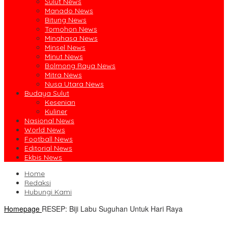
Sulut News
Manado News
Bitung News
Tomohon News
Minahasa News
Minsel News
Minut News
Bolmong Raya News
Mitra News
Nusa Utara News
Budaya Sulut
Kesenian
Kuliner
Nasional News
World News
Football News
Editorial News
Ekbis News
Home
Redaksi
Hubungi Kami
Homepage
RESEP: Biji Labu Suguhan Untuk Hari Raya