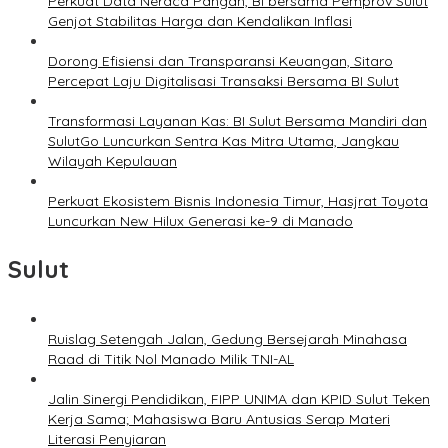
Perkuat Data Neraca Pangan, BI bersama Pemprov Sulut
Genjot Stabilitas Harga dan Kendalikan Inflasi
Dorong Efisiensi dan Transparansi Keuangan, Sitaro
Percepat Laju Digitalisasi Transaksi Bersama BI Sulut
Transformasi Layanan Kas: BI Sulut Bersama Mandiri dan
SulutGo Luncurkan Sentra Kas Mitra Utama, Jangkau
Wilayah Kepulauan
Perkuat Ekosistem Bisnis Indonesia Timur, Hasjrat Toyota
Luncurkan New Hilux Generasi ke-9 di Manado
Sulut
Ruislag Setengah Jalan, Gedung Bersejarah Minahasa
Raad di Titik Nol Manado Milik TNI-AL
Jalin Sinergi Pendidikan, FIPP UNIMA dan KPID Sulut Teken
Kerja Sama; Mahasiswa Baru Antusias Serap Materi
Literasi Penyiaran