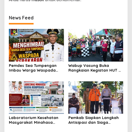
News Feed
Pemdes Sea Tumpengan
Wabup Vasung Buka
Imbau Warga Waspada
Rangkaian Kegiatan HUT RI
Kebakaran
ke-81 di Kecamatan
Tompaso Raya
Laboratorium Kesehatan
Pemkab Siapkan Langkah
Masyarakat Minahasa
Antisipasi dan Siaga
Segera Beroperasi, Ini
Dampak El Nino di
Kegunaannya
Minahasa