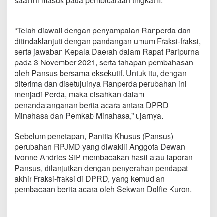
saat ini masuk pada pembicaraan tingkat II.
M
e
n
“Telah diawali dengan penyampaian Ranperda dan
j
a
ditindaklanjuti dengan pandangan umum Fraksi-fraksi,
d
serta jawaban Kepala Daerah dalam Rapat Paripurna
i
pada 3 November 2021, serta tahapan pembahasan
P
oleh Pansus bersama eksekutif. Untuk itu, dengan
e
diterima dan disetujuinya Ranperda perubahan ini
r
d
menjadi Perda, maka disahkan dalam
a
penandatanganan berita acara antara DPRD
Minahasa dan Pemkab Minahasa,” ujarnya.
Sebelum penetapan, Panitia Khusus (Pansus)
perubahan RPJMD yang diwakili Anggota Dewan
Ivonne Andries SIP membacakan hasil atau laporan
Pansus, dilanjutkan dengan penyerahan pendapat
akhir Fraksi-fraksi di DPRD, yang kemudian
pembacaan berita acara oleh Sekwan Dolfie Kuron.