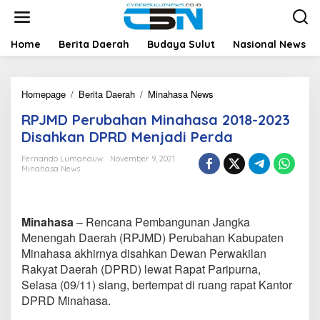
L
e
w
a
Home
Berita Daerah
Budaya Sulut
Nasional News
t
i
k
Homepage
/
Berita Daerah
/
Minahasa News
R
e
P
k
RPJMD Perubahan Minahasa 2018-2023
J
o
M
n
Disahkan DPRD Menjadi Perda
D
t
P
e
Fernando Lumanauw
November 9, 2021
Minahasa News
e
n
r
u
b
Minahasa
– Rencana Pembangunan Jangka
a
h
Menengah Daerah (RPJMD) Perubahan Kabupaten
a
Minahasa akhirnya disahkan Dewan Perwakilan
n
Rakyat Daerah (DPRD) lewat Rapat Paripurna,
M
Selasa (09/11) siang, bertempat di ruang rapat Kantor
i
DPRD Minahasa.
n
a