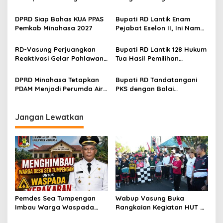
s
Dampak El Nino di
ke-81 di Minahasa
i
Minahasa
DPRD Siap Bahas KUA PPAS
Bupati RD Lantik Enam
p
Pemkab Minahasa 2027
Pejabat Eselon II, Ini Nama-
nama Mereka
o
RD-Vasung Perjuangkan
Bupati RD Lantik 128 Hukum
s
Reaktivasi Gelar Pahlawan
Tua Hasil Pemilihan
Nasional Kyai Modjo di
Serentak 2026 di Minahasa
Kemensos
DPRD Minahasa Tetapkan
Bupati RD Tandatangani
PDAM Menjadi Perumda Air
PKS dengan Balai
Minum Rano Manguni
Prasarana Pemukiman
Wilayah Sulut
Jangan Lewatkan
Pemdes Sea Tumpengan
Wabup Vasung Buka
Imbau Warga Waspada
Rangkaian Kegiatan HUT RI
Kebakaran
ke-81 di Kecamatan