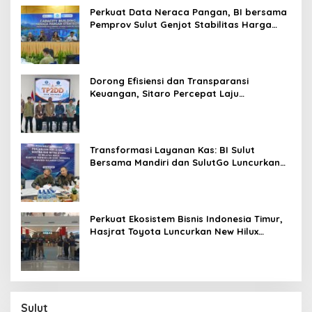
Perkuat Data Neraca Pangan, BI bersama
Pemprov Sulut Genjot Stabilitas Harga
dan Kendalikan Inflasi
Dorong Efisiensi dan Transparansi
Keuangan, Sitaro Percepat Laju
Digitalisasi Transaksi Bersama BI Sulut
Transformasi Layanan Kas: BI Sulut
Bersama Mandiri dan SulutGo Luncurkan
Sentra Kas Mitra Utama, Jangkau Wilayah
Kepulauan
Perkuat Ekosistem Bisnis Indonesia Timur,
Hasjrat Toyota Luncurkan New Hilux
Generasi ke-9 di Manado
Sulut