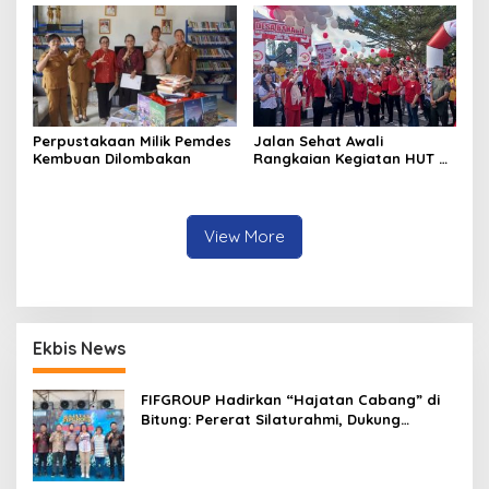
Perpustakaan Milik Pemdes
Jalan Sehat Awali
Kembuan Dilombakan
Rangkaian Kegiatan HUT RI
ke-81 di Minahasa
View More
Ekbis News
FIFGROUP Hadirkan “Hajatan Cabang” di
Bitung: Pererat Silaturahmi, Dukung
Ekonomi Lokal & Tawarkan Beragam
Promo Khusus