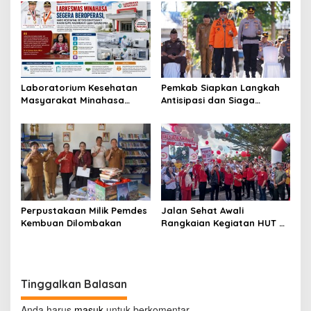
Tompaso Raya
Laboratorium Kesehatan
Pemkab Siapkan Langkah
Masyarakat Minahasa
Antisipasi dan Siaga
Segera Beroperasi, Ini
Dampak El Nino di
Kegunaannya
Minahasa
Perpustakaan Milik Pemdes
Jalan Sehat Awali
Kembuan Dilombakan
Rangkaian Kegiatan HUT RI
ke-81 di Minahasa
Tinggalkan Balasan
Anda harus
masuk
untuk berkomentar.