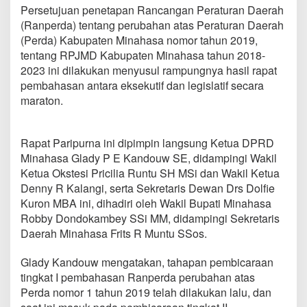
h
Persetujuan penetapan Rancangan Peraturan Daerah
a
(Ranperda) tentang perubahan atas Peraturan Daerah
s
(Perda) Kabupaten Minahasa nomor tahun 2019,
a
tentang RPJMD Kabupaten Minahasa tahun 2018-
2
0
2023 ini dilakukan menyusul rampungnya hasil rapat
1
pembahasan antara eksekutif dan legislatif secara
8
maraton.
-
2
0
2
Rapat Paripurna ini dipimpin langsung Ketua DPRD
3
Minahasa Glady P E Kandouw SE, didampingi Wakil
D
Ketua Okstesi Pricilia Runtu SH MSi dan Wakil Ketua
i
Denny R Kalangi, serta Sekretaris Dewan Drs Dolfie
s
Kuron MBA ini, dihadiri oleh Wakil Bupati Minahasa
a
h
Robby Dondokambey SSi MM, didampingi Sekretaris
k
Daerah Minahasa Frits R Muntu SSos.
a
n
Glady Kandouw mengatakan, tahapan pembicaraan
D
tingkat I pembahasan Ranperda perubahan atas
P
R
Perda nomor 1 tahun 2019 telah dilakukan lalu, dan
D