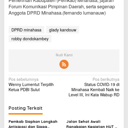
Pemerintah Kabupaten (Pemkab) Minahasa, jajaran
Forum Komunikasi Pimpinan Daerah, serta segenap
Anggota DPRD Minahasa.(fernando lumanauw)
DPRD minahasa
glady kandouw
robby dondokambey
Ikuti Kami
N
Pos sebelumnya
Pos berikutnya
Wenny Lumentut Terpilih
Status COVID-19 di
a
Ketua PDBI Sulut
Minahasa Kembali Naik ke
v
Level III, Ini Kata Wabup RD
i
Posting Terkait
g
a
Pemkab Siapkan Langkah
Jalan Sehat Awali
Antisipasi dan Siaga
Rangkaian Kegiatan HUT RI