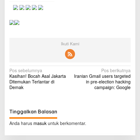
a
,
M
e
n
e
b
a
Ikuti Kami
r
K
e
t
N
a
Pos sebelumnya
Pos berikutnya
k
Kasihan! Bocah Asal Jakarta
Iranian Gmail users targeted
a
u
Ditemukan Terlantar di
in pre-election hacking
t
v
Demak
campaign: Google
a
i
n
d
g
i
Tinggalkan Balasan
a
N
u
s
Anda harus
masuk
untuk berkomentar.
s
i
a
n