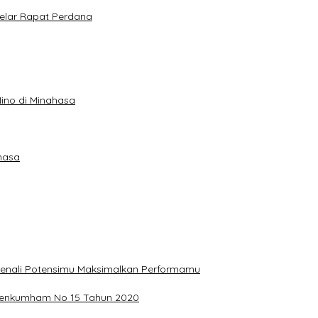
elar Rapat Perdana
ino di Minahasa
hasa
, Kenali Potensimu Maksimalkan Performamu
ermenkumham No 15 Tahun 2020