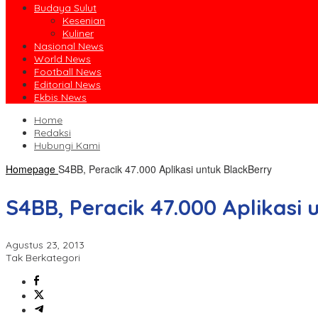
Budaya Sulut
Kesenian
Kuliner
Nasional News
World News
Football News
Editorial News
Ekbis News
Home
Redaksi
Hubungi Kami
Homepage
S4BB, Peracik 47.000 Aplikasi untuk BlackBerry
S4BB, Peracik 47.000 Aplikasi
Agustus 23, 2013
Tak Berkategori