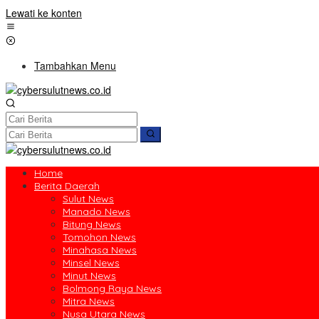
Lewati ke konten
Tambahkan Menu
Home
Berita Daerah
Sulut News
Manado News
Bitung News
Tomohon News
Minahasa News
Minsel News
Minut News
Bolmong Raya News
Mitra News
Nusa Utara News