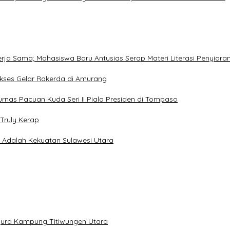
Kerja Sama; Mahasiswa Baru Antusias Serap Materi Literasi Penyiara
Sukses Gelar Rakerda di Amurang
jurnas Pacuan Kuda Seri II Piala Presiden di Tompaso
Truly Kerap
a Adalah Kekuatan Sulawesi Utara
gura Kampung Titiwungen Utara