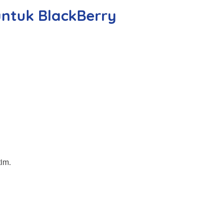
 untuk BlackBerry
im.