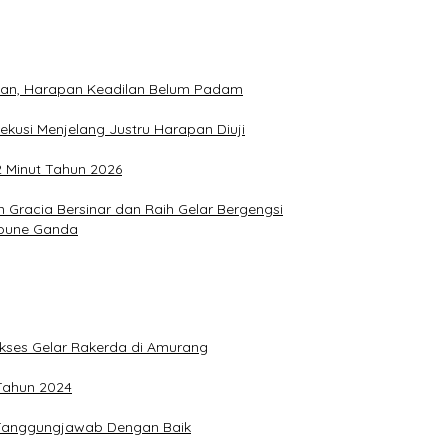
hkan, Harapan Keadilan Belum Padam
ekusi Menjelang Justru Harapan Diuji
2 Minut Tahun 2026
Gracia Bersinar dan Raih Gelar Bergengsi
Joune Ganda
Sukses Gelar Rakerda di Amurang
 Tahun 2024
n Tanggungjawab Dengan Baik