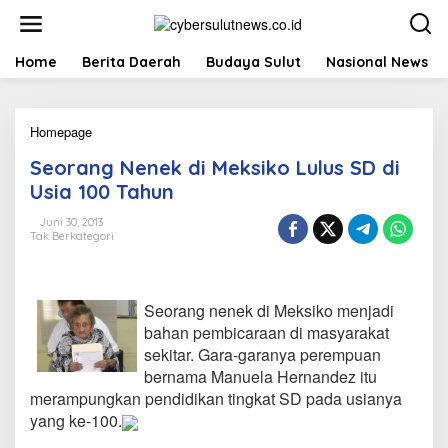
L
e
w
a
Home
Berita Daerah
Budaya Sulut
Nasional News
t
i
k
Homepage
S
e
e
k
Seorang Nenek di Meksiko Lulus SD di
o
o
r
n
Usia 100 Tahun
a
t
n
e
Juni 30, 2013
Tak Berkategori
g
n
N
e
n
Seorang nenek di Meksiko menjadi
e
k
bahan pembicaraan di masyarakat
d
sekitar. Gara-garanya perempuan
i
bernama Manuela Hernandez itu
M
merampungkan pendidikan tingkat SD pada usianya
e
yang ke-100.
k
s