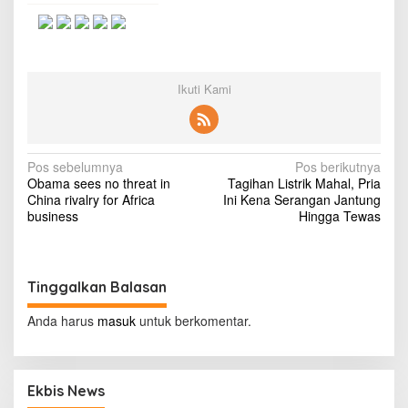
i
k
o
L
u
l
Ikuti Kami
u
s
S
D
N
Pos sebelumnya
Pos berikutnya
d
Obama sees no threat in
Tagihan Listrik Mahal, Pria
i
a
China rivalry for Africa
Ini Kena Serangan Jantung
U
v
business
Hingga Tewas
s
i
i
a
g
1
0
Tinggalkan Balasan
a
0
s
T
Anda harus
masuk
untuk berkomentar.
a
i
h
u
p
n
Ekbis News
o