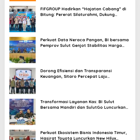
s
FIFGROUP Hadirkan “Hajatan Cabang” di
Bitung: Pererat Silaturahmi, Dukung
Ekonomi Lokal & Tawarkan Beragam
Promo Khusus
Perkuat Data Neraca Pangan, BI bersama
Pemprov Sulut Genjot Stabilitas Harga
dan Kendalikan Inflasi
Dorong Efisiensi dan Transparansi
Keuangan, Sitaro Percepat Laju
Digitalisasi Transaksi Bersama BI Sulut
Transformasi Layanan Kas: BI Sulut
Bersama Mandiri dan SulutGo Luncurkan
Sentra Kas Mitra Utama, Jangkau Wilayah
Kepulauan
Perkuat Ekosistem Bisnis Indonesia Timur,
Hasjrat Toyota Luncurkan New Hilux