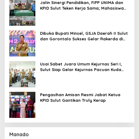
Jalin Sinergi Pendidikan, FIPP UNIMA dan
KPID Sulut Teken Kerja Sama; Mahasiswa
Baru Antusias Serap Materi Literasi
Penyiaran
Dibuka Bupati Minsel, GSJA Daerah II Sulut
dan Gorontalo Sukses Gelar Rakerda di
Amurang
Usai Sabet Juara Umum Kejurnas Seri I,
Sulut Siap Gelar Kejurnas Pacuan Kuda
Seri II Piala Presiden di Tompaso
Pengasihan Amisan Resmi Jabat Ketua
KPID Sulut Gantikan Truly Kerap
Manado