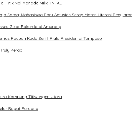
i Titik Nol Manado Milik TNI-AL
Kerja Sama; Mahasiswa Baru Antusias Serap Materi Literasi Penyiara
Sukses Gelar Rakerda di Amurang
jurnas Pacuan Kuda Seri II Piala Presiden di Tompaso
Truly Kerap
gura Kampung Titiwungen Utara
elar Rapat Perdana