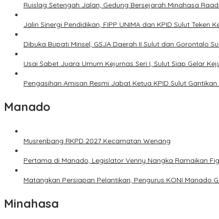
Ruislag Setengah Jalan, Gedung Bersejarah Minahasa Raad d
Jalin Sinergi Pendidikan, FIPP UNIMA dan KPID Sulut Teken 
Dibuka Bupati Minsel, GSJA Daerah II Sulut dan Gorontalo 
Usai Sabet Juara Umum Kejurnas Seri I, Sulut Siap Gelar Ke
Pengasihan Amisan Resmi Jabat Ketua KPID Sulut Gantikan 
Manado
Musrenbang RKPD 2027 Kecamatan Wenang
Pertama di Manado, Legislator Venny Nangka Ramaikan Fi
Matangkan Persiapan Pelantikan, Pengurus KONI Manado G
Minahasa