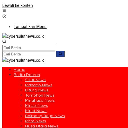
Lewati ke konten
Tambahkan Menu
Home
Berita Daerah
Sulut News
Manado News
Bitung News
Tomohon News
Minahasa News
Minsel News
Minut News
Bolmong Raya News
Mitra News
Nusa Utara News