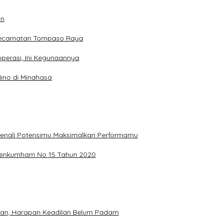
an
 Kecamatan Tompaso Raya
perasi, Ini Kegunaannya
ino di Minahasa
, Kenali Potensimu Maksimalkan Performamu
ermenkumham No 15 Tahun 2020
hkan, Harapan Keadilan Belum Padam