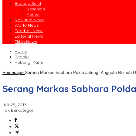
Budaya Sulut
Kesenian
Kuliner
Nasional News
World News
Football News
Editorial News
Ekbis News
Home
Redaksi
Hubungi Kami
Homepage
Serang Markas Sabhara Polda Jateng, Anggota Brimob 
Serang Markas Sabhara Pold
Juli 25, 2013
Tak Berkategori