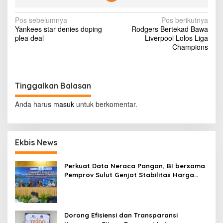
A
i
N
Pos sebelumnya
Pos berikutnya
r
Yankees star denies doping
Rodgers Bertekad Bawa
P
a
plea deal
Liverpool Lolos Liga
a
v
Champions
d
a
i
M
g
e
n
Tinggalkan Balasan
a
u
s
S
Anda harus
masuk
untuk berkomentar.
a
i
h
u
p
r
Ekbis News
o
d
a
s
n
Perkuat Data Neraca Pangan, BI bersama
B
Pemprov Sulut Genjot Stabilitas Harga
u
dan Kendalikan Inflasi
k
a
Dorong Efisiensi dan Transparansi