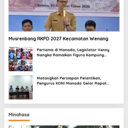
Musrenbang RKPD 2027 Kecamatan Wenang
Pertama di Manado, Legislator Venny
Nangka Ramaikan Figura Kampung
Titiwungen Utara
Matangkan Persiapan Pelantikan,
Pengurus KONI Manado Gelar Rapat
Perdana
Minahasa