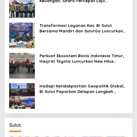
Keuangan, Sitaro Percepat Laju
Digitalisasi Transaksi Bersama BI Sulut
Transformasi Layanan Kas: BI Sulut
Bersama Mandiri dan SulutGo Luncurkan
Sentra Kas Mitra Utama, Jangkau Wilayah
Kepulauan
Perkuat Ekosistem Bisnis Indonesia Timur,
Hasjrat Toyota Luncurkan New Hilux
Generasi ke-9 di Manado
Hadapi Ketidakpastian Geopolitik Global,
BI Sulut Paparkan Delapan Langkah
Strategis Perkuat Rupiah dan Stabilitas
Ekonomi
Sulut