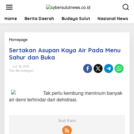
L
e
w
a
Home
Berita Daerah
Budaya Sulut
Nasional News
t
i
k
Homepage
S
e
e
k
Sertakan Asupan Kaya Air Pada Menu
r
o
t
n
Sahur dan Buka
a
t
k
e
Juli 18, 2013
Tak Berkategori
a
n
n
A
s
Tak perlu kembung meminum banyak
u
p
air demi terhindar dari dehidrasi.
a
n
K
a
Ikuti Kami
y
a