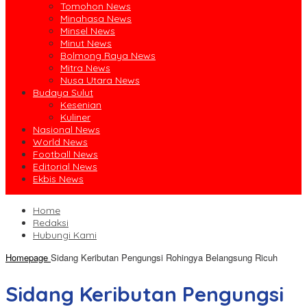
Tomohon News
Minahasa News
Minsel News
Minut News
Bolmong Raya News
Mitra News
Nusa Utara News
Budaya Sulut
Kesenian
Kuliner
Nasional News
World News
Football News
Editorial News
Ekbis News
Home
Redaksi
Hubungi Kami
Homepage
Sidang Keributan Pengungsi Rohingya Belangsung Ricuh
Sidang Keributan Pengungsi