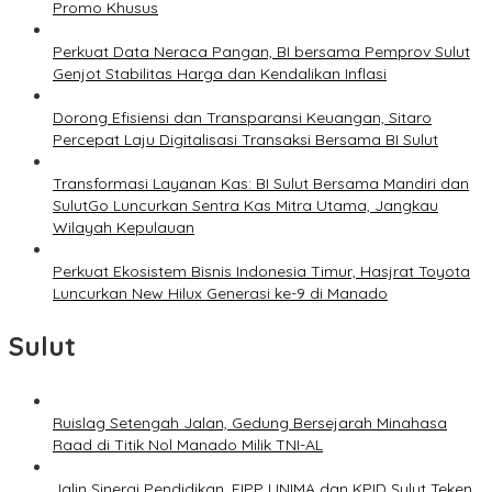
Promo Khusus
Perkuat Data Neraca Pangan, BI bersama Pemprov Sulut
Genjot Stabilitas Harga dan Kendalikan Inflasi
Dorong Efisiensi dan Transparansi Keuangan, Sitaro
Percepat Laju Digitalisasi Transaksi Bersama BI Sulut
Transformasi Layanan Kas: BI Sulut Bersama Mandiri dan
SulutGo Luncurkan Sentra Kas Mitra Utama, Jangkau
Wilayah Kepulauan
Perkuat Ekosistem Bisnis Indonesia Timur, Hasjrat Toyota
Luncurkan New Hilux Generasi ke-9 di Manado
Sulut
Ruislag Setengah Jalan, Gedung Bersejarah Minahasa
Raad di Titik Nol Manado Milik TNI-AL
Jalin Sinergi Pendidikan, FIPP UNIMA dan KPID Sulut Teken