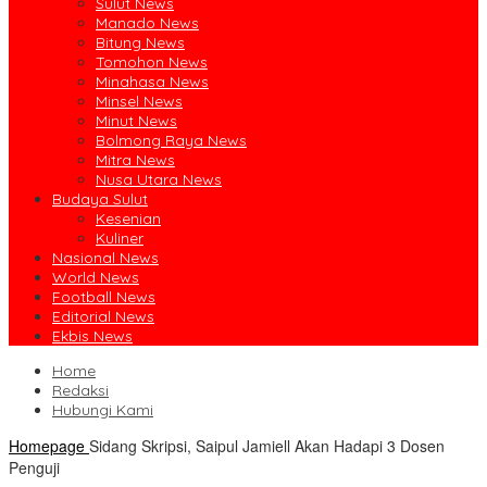
Sulut News
Manado News
Bitung News
Tomohon News
Minahasa News
Minsel News
Minut News
Bolmong Raya News
Mitra News
Nusa Utara News
Budaya Sulut
Kesenian
Kuliner
Nasional News
World News
Football News
Editorial News
Ekbis News
Home
Redaksi
Hubungi Kami
Homepage
Sidang Skripsi, Saipul Jamiell Akan Hadapi 3 Dosen
Penguji