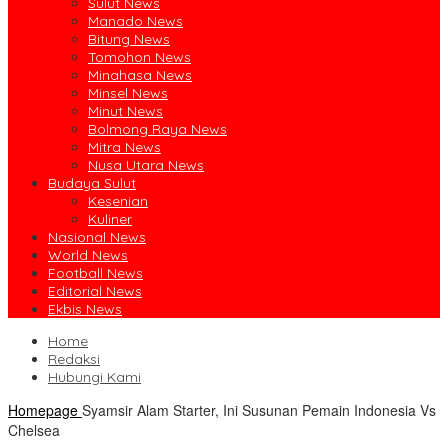
Sulut News
Manado News
Bitung News
Tomohon News
Minahasa News
Minsel News
Minut News
Bolmong Raya News
Mitra News
Nusa Utara News
Budaya Sulut
Kesenian
Kuliner
Nasional News
World News
Football News
Editorial News
Ekbis News
Home
Redaksi
Hubungi Kami
Homepage
Syamsir Alam Starter, Ini Susunan Pemain Indonesia Vs
Chelsea