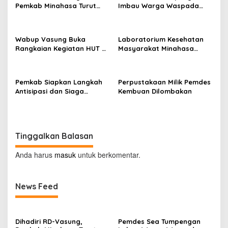
Pemkab Minahasa Turut
Imbau Warga Waspada
Sukseskan TIFF 2026
Kebakaran
Wabup Vasung Buka
Laboratorium Kesehatan
Rangkaian Kegiatan HUT RI
Masyarakat Minahasa
ke-81 di Kecamatan
Segera Beroperasi, Ini
Tompaso Raya
Kegunaannya
Pemkab Siapkan Langkah
Perpustakaan Milik Pemdes
Antisipasi dan Siaga
Kembuan Dilombakan
Dampak El Nino di
Minahasa
Tinggalkan Balasan
Anda harus
masuk
untuk berkomentar.
News Feed
Dihadiri RD-Vasung,
Pemdes Sea Tumpengan