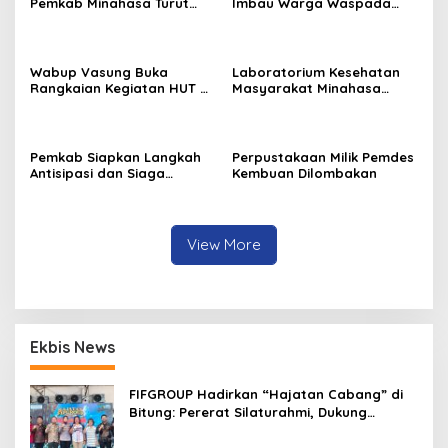
Pemkab Minahasa Turut
Imbau Warga Waspada
Sukseskan TIFF 2026
Kebakaran
Wabup Vasung Buka
Laboratorium Kesehatan
Rangkaian Kegiatan HUT RI
Masyarakat Minahasa
ke-81 di Kecamatan
Segera Beroperasi, Ini
Tompaso Raya
Kegunaannya
Pemkab Siapkan Langkah
Perpustakaan Milik Pemdes
Antisipasi dan Siaga
Kembuan Dilombakan
Dampak El Nino di
Minahasa
View More
Ekbis News
FIFGROUP Hadirkan “Hajatan Cabang” di
Bitung: Pererat Silaturahmi, Dukung
Ekonomi Lokal & Tawarkan Beragam