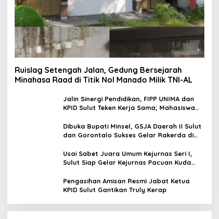
Ruislag Setengah Jalan, Gedung Bersejarah
Minahasa Raad di Titik Nol Manado Milik TNI-AL
Jalin Sinergi Pendidikan, FIPP UNIMA dan
KPID Sulut Teken Kerja Sama; Mahasiswa
Baru Antusias Serap Materi Literasi
Penyiaran
Dibuka Bupati Minsel, GSJA Daerah II Sulut
dan Gorontalo Sukses Gelar Rakerda di
Amurang
Usai Sabet Juara Umum Kejurnas Seri I,
Sulut Siap Gelar Kejurnas Pacuan Kuda
Seri II Piala Presiden di Tompaso
Pengasihan Amisan Resmi Jabat Ketua
KPID Sulut Gantikan Truly Kerap