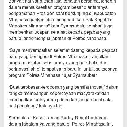
Banyak hal yang telah kita kerjakan bersama, terlebih
s
dalam mensukseskan program besar diantaranya
e
pengamanan Presiden saat berkunjung di Kabupaten
k
R
Minahasa bahkan bisa menghadirkan Pak Kapolri di
u
Mapolres Minahasa” kata Syamsubair, sembari juga
r
memberikan ucapan selamat kepada pejabat yang
a
baru dilantik mengisi jabatan di Polres Minahasa.
l
K
a
“Saya menyampaikan selamat datang kepada pejabat
k
baru yang bertugas di Polres Minahasa. Lanjutkan
a
program pejabat sebelumnya yang baik-baik, dan
s
berinovasilah di tempat yang baru ini untuk suksesnya
d
i
program Polres Minahasa,” ujar Syamsubair.
P
o
“Buat terobasan-terobosan yang bersifat inovatif dalam
l
rangka membangun kepercayaan masyarakat dan
r
memberikan pelayanan prima dan jangan buat sakit
e
s
hati pimpinan,” katanya lagi.
M
i
Sementara, Kasat Lantas Ruddy Reppi berharap,
n
dalam jabatannya yang baru di Polres Minahasa ini,
a