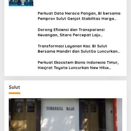
Promo Khusus
Perkuat Data Neraca Pangan, BI bersama
Pemprov Sulut Genjot Stabilitas Harga
dan Kendalikan Inflasi
Dorong Efisiensi dan Transparansi
Keuangan, Sitaro Percepat Laju
Digitalisasi Transaksi Bersama BI Sulut
Transformasi Layanan Kas: BI Sulut
Bersama Mandiri dan SulutGo Luncurkan
Sentra Kas Mitra Utama, Jangkau Wilayah
Kepulauan
Perkuat Ekosistem Bisnis Indonesia Timur,
Hasjrat Toyota Luncurkan New Hilux
Generasi ke-9 di Manado
Sulut