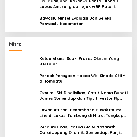
Libur Panjang, Kakanwil Pantau Kondisi
Lapas Amurang dan Ajak WBP Patuhi
Aturan Yang Berlaku
Bawaslu Minsel Evaluasi Dan Seleksi
Panwaslu Kecamatan
Mitra
Ketua Aliansi Suak: Proses Oknum Yang
Bersalah
Pencak Perayaan Hapsa WKI Sinode GMIM
di Tombatu
Oknum LSM Dipolisikan, Catut Nama Bupati
James Sumendap dan Tipu Investor Rp
200 Juta
Lawan Aturan, Penambang Rusak Police
Line di Lokasi Tambang di Mitra: Tangkap
Mereka!!
Pengurus Panji Yosua GMIM Nazareth
Oarai Jepang Dilantik. Sumendap: Panji