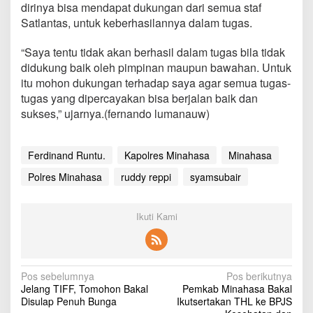
dirinya bisa mendapat dukungan dari semua staf
h
a
Satlantas, untuk keberhasilannya dalam tugas.
s
a
“Saya tentu tidak akan berhasil dalam tugas bila tidak
didukung baik oleh pimpinan maupun bawahan. Untuk
itu mohon dukungan terhadap saya agar semua tugas-
tugas yang dipercayakan bisa berjalan baik dan
sukses,” ujarnya.(fernando lumanauw)
Ferdinand Runtu.
Kapolres Minahasa
Minahasa
Polres Minahasa
ruddy reppi
syamsubair
Ikuti Kami
N
Pos sebelumnya
Pos berikutnya
Jelang TIFF, Tomohon Bakal
Pemkab Minahasa Bakal
a
Disulap Penuh Bunga
Ikutsertakan THL ke BPJS