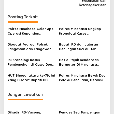
v
Kesehatan dan
Ketenagakerjaan
i
g
Posting Terkait
a
s
Polres Minahasa Gelar Apel
Polres Minahasa Ungkap
Operasi Kepolisian
Kronologi Kasus
i
Terpusat Lilin 2025
Pembunuhan di Temboan
p
Dipadati Warga, Polsek
Bupati RD dan Jajaran
Langowan dan Langowan
Renungan Suci di TMP
o
Barat Gelar Pangan Murah
Tondano
s
Ini Kronologi Kasus
Razia Pajak Kendaraan
Pembunuhan di Kiawa Dua
Bermotor Di Minahasa
Menurut Polres Minahasa
Dipantau Langsung Wabup
Vasung
HUT Bhayangkara ke-79, Ini
Polres Minahasa Bekuk Dua
Yang Disorot Bupati RD
Pelaku Pencurian, Beraksi
Terhadap Polri
Di Banyak Tempat Hasilkan
Ratusan Juta
Jangan Lewatkan
Dihadiri RD-Vasung,
Pemdes Sea Tumpengan