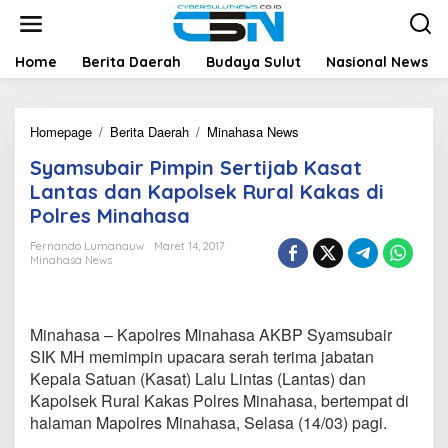
L
e
w
a
Home
Berita Daerah
Budaya Sulut
Nasional News
t
i
k
Homepage
/
Berita Daerah
/
Minahasa News
S
e
y
k
Syamsubair Pimpin Sertijab Kasat
a
o
m
n
Lantas dan Kapolsek Rural Kakas di
s
t
Polres Minahasa
u
e
b
n
Fernando Lumanauw
Maret 14, 2017
a
Minahasa News
i
r
P
i
Minahasa – Kapolres Minahasa AKBP Syamsubair
m
SIK MH memimpin upacara serah terima jabatan
p
Kepala Satuan (Kasat) Lalu Lintas (Lantas) dan
i
Kapolsek Rural Kakas Polres Minahasa, bertempat di
n
S
halaman Mapolres Minahasa, Selasa (14/03) pagi.
e