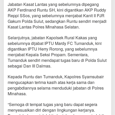
r
Jabatan Kasat Lantas yang sebelumnya dipegang
t
AKP Ferdinand Runtu SH, kini digantikan AKP Ruddy
i
Reppi SSos, yang sebelumnya menjabat Kanit II PJR
j
a
Gakum Polda Sulut, sedangkan Runtu sendiri menjadi
b
Kasat Lantas Polres Minahasa Selatan.
K
a
Selanjutnya, jabatan Kapolsek Rural Kakas yang
s
sebelumnya dijabat IPTU Mardy FC Tumanduk, kini
a
t
digantikan IPTU Herry Rorong, yang sebelumnya
L
menjabat Kepala Seksi Propam. Sementara,
a
Tumanduk sendiri mendapat tugas baru di Polda Sulut
n
sebagai Dan III Dalmas.
t
a
s
Kepada Runtu dan Tumanduk, Kapolres Syamsubair
d
mengucapkan terima kasih atas kerja sama dan
a
pengabdiannya selama menduduki jabatan di Polres
n
Minahasa.
K
a
p
“Semoga di tempat tugas yang baru dapat segera
o
menyesuaikan diri dengan lingkungan kerjanya.
l