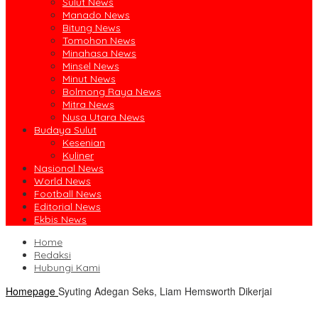
Sulut News
Manado News
Bitung News
Tomohon News
Minahasa News
Minsel News
Minut News
Bolmong Raya News
Mitra News
Nusa Utara News
Budaya Sulut
Kesenian
Kuliner
Nasional News
World News
Football News
Editorial News
Ekbis News
Home
Redaksi
Hubungi Kami
Homepage
Syuting Adegan Seks, Liam Hemsworth Dikerjai