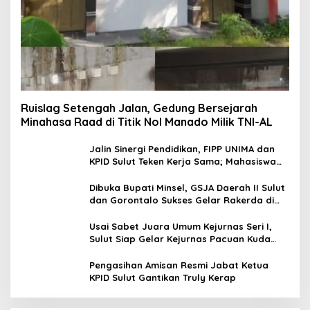
Ruislag Setengah Jalan, Gedung Bersejarah
Minahasa Raad di Titik Nol Manado Milik TNI-AL
Jalin Sinergi Pendidikan, FIPP UNIMA dan
KPID Sulut Teken Kerja Sama; Mahasiswa
Baru Antusias Serap Materi Literasi
Penyiaran
Dibuka Bupati Minsel, GSJA Daerah II Sulut
dan Gorontalo Sukses Gelar Rakerda di
Amurang
Usai Sabet Juara Umum Kejurnas Seri I,
Sulut Siap Gelar Kejurnas Pacuan Kuda
Seri II Piala Presiden di Tompaso
Pengasihan Amisan Resmi Jabat Ketua
KPID Sulut Gantikan Truly Kerap