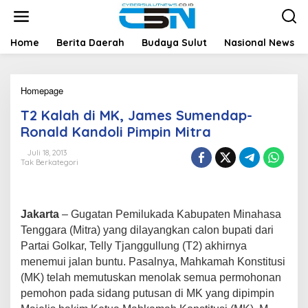
L
e
w
a
Home
Berita Daerah
Budaya Sulut
Nasional News
t
i
k
Homepage
T
e
2
k
T2 Kalah di MK, James Sumendap-
K
o
a
n
Ronald Kandoli Pimpin Mitra
l
t
a
e
Juli 18, 2013
Tak Berkategori
h
n
d
i
M
K
Jakarta
– Gugatan Pemilukada Kabupaten Minahasa
,
Tenggara (Mitra) yang dilayangkan calon bupati dari
J
Partai Golkar, Telly Tjanggullung (T2) akhirnya
a
menemui jalan buntu. Pasalnya, Mahkamah Konstitusi
m
e
(MK) telah memutuskan menolak semua permohonan
s
pemohon pada sidang putusan di MK yang dipimpin
S