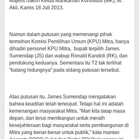
Majelis hakim Ketua Mahkamah Konstitusi (MK), M.
u
Akil, Kamis 18 Juli 2013.
m
e
n
d
a
Namun dalam putusan yang memenangi pihak
p
-
termohon Komisi Pemilihan Umum (KPU) Mitra, hanya
R
dihadiri personel KPU Mitra, bupati terpilih James
o
Sumendap (JS) dan wabup Ronald Kandoli (RK), dan
n
pendukung keduanya. Sementara itu T2 tak terlihat
a
l
“batang hidungnya” pada sidang putusan tersebut.
d
K
a
n
Atas putusan itu, James Sumendap mengatakan
d
o
bahwa keadilan telah terwujud. Tetapi hal ini adalah
l
kemenangan masyarakat Mitra. “Mari kita tatap masa
i
depan, dan terus membangun untuk meraih
P
i
kesejahteraan bagi masyarakat serta pembangunan di
m
Mitra yang benar-benar untuk publik,” kata mantan
p