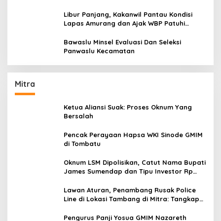
Dengan Baik
Libur Panjang, Kakanwil Pantau Kondisi
Lapas Amurang dan Ajak WBP Patuhi
Aturan Yang Berlaku
Bawaslu Minsel Evaluasi Dan Seleksi
Panwaslu Kecamatan
Mitra
Ketua Aliansi Suak: Proses Oknum Yang
Bersalah
Pencak Perayaan Hapsa WKI Sinode GMIM
di Tombatu
Oknum LSM Dipolisikan, Catut Nama Bupati
James Sumendap dan Tipu Investor Rp
200 Juta
Lawan Aturan, Penambang Rusak Police
Line di Lokasi Tambang di Mitra: Tangkap
Mereka!!
Pengurus Panji Yosua GMIM Nazareth