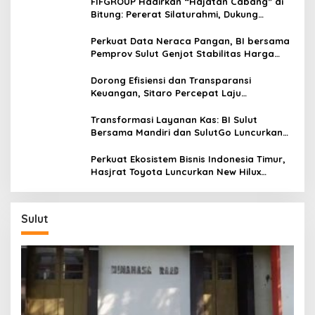
FIFGROUP Hadirkan “Hajatan Cabang” di
Bitung: Pererat Silaturahmi, Dukung
Ekonomi Lokal & Tawarkan Beragam
Promo Khusus
Perkuat Data Neraca Pangan, BI bersama
Pemprov Sulut Genjot Stabilitas Harga
dan Kendalikan Inflasi
Dorong Efisiensi dan Transparansi
Keuangan, Sitaro Percepat Laju
Digitalisasi Transaksi Bersama BI Sulut
Transformasi Layanan Kas: BI Sulut
Bersama Mandiri dan SulutGo Luncurkan
Sentra Kas Mitra Utama, Jangkau Wilayah
Kepulauan
Perkuat Ekosistem Bisnis Indonesia Timur,
Hasjrat Toyota Luncurkan New Hilux
Generasi ke-9 di Manado
Sulut