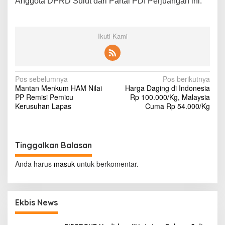
Anggota DPRD Sulut dari Partai PDI Perjuangan ini.
i
n
M
i
Ikuti Kami
t
r
a
N
Pos sebelumnya
Pos berikutnya
Mantan Menkum HAM Nilai
Harga Daging di Indonesia
a
PP Remisi Pemicu
Rp 100.000/Kg, Malaysia
v
Kerusuhan Lapas
Cuma Rp 54.000/Kg
i
g
Tinggalkan Balasan
a
s
Anda harus
masuk
untuk berkomentar.
i
p
Ekbis News
o
s