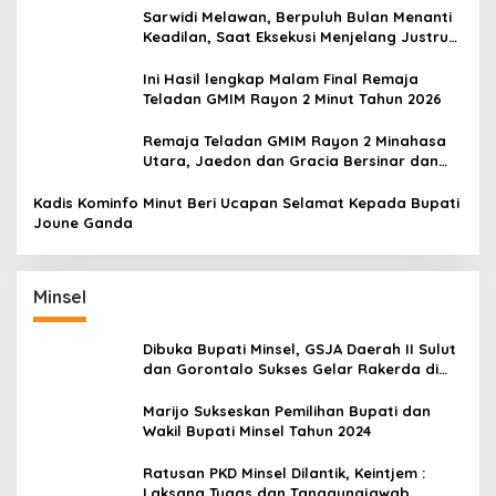
Sarwidi Melawan, Berpuluh Bulan Menanti
Keadilan, Saat Eksekusi Menjelang Justru
Harapan Diuji
Ini Hasil lengkap Malam Final Remaja
Teladan GMIM Rayon 2 Minut Tahun 2026
Remaja Teladan GMIM Rayon 2 Minahasa
Utara, Jaedon dan Gracia Bersinar dan
Raih Gelar Bergengsi
Kadis Kominfo Minut Beri Ucapan Selamat Kepada Bupati
Joune Ganda
Minsel
Dibuka Bupati Minsel, GSJA Daerah II Sulut
dan Gorontalo Sukses Gelar Rakerda di
Amurang
Marijo Sukseskan Pemilihan Bupati dan
Wakil Bupati Minsel Tahun 2024
Ratusan PKD Minsel Dilantik, Keintjem :
Laksana Tugas dan Tanggungjawab