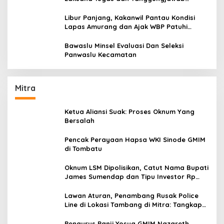
Dengan Baik
Libur Panjang, Kakanwil Pantau Kondisi
Lapas Amurang dan Ajak WBP Patuhi
Aturan Yang Berlaku
Bawaslu Minsel Evaluasi Dan Seleksi
Panwaslu Kecamatan
Mitra
Ketua Aliansi Suak: Proses Oknum Yang
Bersalah
Pencak Perayaan Hapsa WKI Sinode GMIM
di Tombatu
Oknum LSM Dipolisikan, Catut Nama Bupati
James Sumendap dan Tipu Investor Rp
200 Juta
Lawan Aturan, Penambang Rusak Police
Line di Lokasi Tambang di Mitra: Tangkap
Mereka!!
Pengurus Panji Yosua GMIM Nazareth