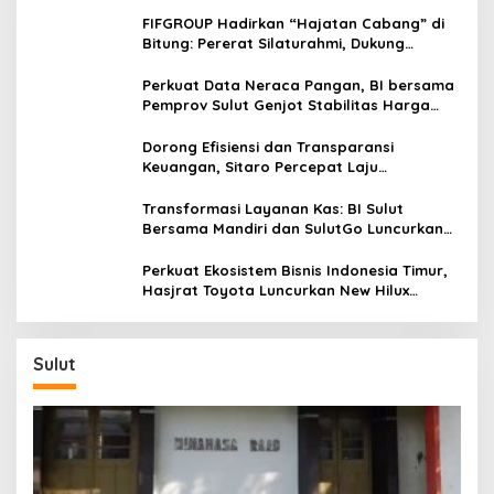
FIFGROUP Hadirkan “Hajatan Cabang” di
Bitung: Pererat Silaturahmi, Dukung
Ekonomi Lokal & Tawarkan Beragam
Promo Khusus
Perkuat Data Neraca Pangan, BI bersama
Pemprov Sulut Genjot Stabilitas Harga
dan Kendalikan Inflasi
Dorong Efisiensi dan Transparansi
Keuangan, Sitaro Percepat Laju
Digitalisasi Transaksi Bersama BI Sulut
Transformasi Layanan Kas: BI Sulut
Bersama Mandiri dan SulutGo Luncurkan
Sentra Kas Mitra Utama, Jangkau Wilayah
Kepulauan
Perkuat Ekosistem Bisnis Indonesia Timur,
Hasjrat Toyota Luncurkan New Hilux
Generasi ke-9 di Manado
Sulut