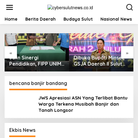
L
e
w
a
Home
Berita Daerah
Budaya Sulut
Nasional News
t
i
k
e
k
«
»
o
Jalin Sinergi
Dibuka Bupati Minsel,
n
t
Pendidikan, FIPP UNIMA
GSJA Daerah II Sulut
e
dan KPID Sulut Teken
dan Gorontalo Sukses
n
Kerja Sama;
Gelar Rakerda di
Mahasiswa Baru
Amurang
bencana banjir bandang
Antusias Serap Materi
Literasi Penyiaran
JWS Apresiasi ASN Yang Terlibat Bantu
Warga Terkena Musibah Banjir dan
Tanah Longsor
Ekbis News