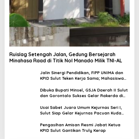
Ruislag Setengah Jalan, Gedung Bersejarah
Minahasa Raad di Titik Nol Manado Milik TNI-AL
Jalin Sinergi Pendidikan, FIPP UNIMA dan
KPID Sulut Teken Kerja Sama; Mahasiswa
Baru Antusias Serap Materi Literasi
Penyiaran
Dibuka Bupati Minsel, GSJA Daerah II Sulut
dan Gorontalo Sukses Gelar Rakerda di
Amurang
Usai Sabet Juara Umum Kejurnas Seri I,
Sulut Siap Gelar Kejurnas Pacuan Kuda
Seri II Piala Presiden di Tompaso
Pengasihan Amisan Resmi Jabat Ketua
KPID Sulut Gantikan Truly Kerap