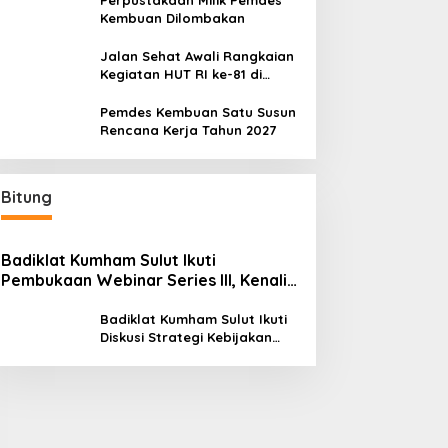
Perpustakaan Milik Pemdes
Kembuan Dilombakan
Jalan Sehat Awali Rangkaian
Kegiatan HUT RI ke-81 di
Minahasa
Pemdes Kembuan Satu Susun
Rencana Kerja Tahun 2027
Bitung
Badiklat Kumham Sulut Ikuti
Pembukaan Webinar Series III, Kenali
Potensimu Maksimalkan Performamu
Badiklat Kumham Sulut Ikuti
Diskusi Strategi Kebijakan
Permenkumham No 15 Tahun
2020