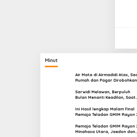
Minut
Air Mata di Airmadidi Atas, Sa
Rumah dan Pagar Dirobohkan
Harapan Keadilan Belum Pa
Sarwidi Melawan, Berpuluh
Bulan Menanti Keadilan, Saat
Eksekusi Menjelang Justru
Harapan Diuji
Ini Hasil lengkap Malam Final
Remaja Teladan GMIM Rayon 
Minut Tahun 2026
Remaja Teladan GMIM Rayon 
Minahasa Utara, Jaedon dan