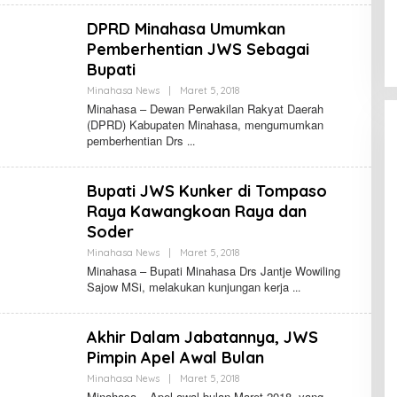
E
R
DPRD Minahasa Umumkan
N
A
Pemberhentian JWS Sebagai
N
Bupati
D
O
Minahasa News
|
Maret 5, 2018
O
L
L
U
Minahasa – Dewan Perwakilan Rakyat Daerah
E
M
(DPRD) Kabupaten Minahasa, mengumumkan
H
A
pemberhentian Drs
F
N
E
A
R
U
N
W
Bupati JWS Kunker di Tompaso
A
N
Raya Kawangkoan Raya dan
D
O
Soder
L
U
Minahasa News
|
Maret 5, 2018
O
M
L
Minahasa – Bupati Minahasa Drs Jantje Wowiling
A
E
Sajow MSi, melakukan kunjungan kerja
N
H
A
F
U
E
W
R
Akhir Dalam Jabatannya, JWS
N
A
Pimpin Apel Awal Bulan
N
D
Minahasa News
|
Maret 5, 2018
O
O
L
Minahasa – Apel awal bulan Maret 2018, yang