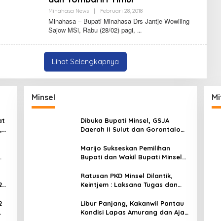
W
N
D
Minahasa News
|
Februari 28, 2018
O
O
L
Minahasa – Bupati Minahasa Drs Jantje Wowiling
L
E
Sajow MSi, Rabu (28/02) pagi,
U
H
M
F
A
E
N
R
A
N
Lihat Selengkapnya
U
A
W
N
D
O
L
Minsel
Mi
U
M
A
at
Dibuka Bupati Minsel, GSJA
N
A
,
Daerah II Sulut dan Gorontalo
U
dam
Sukses Gelar Rakerda di
W
Amurang
Marijo Sukseskan Pemilihan
Bupati dan Wakil Bupati Minsel
Tahun 2024
Ratusan PKD Minsel Dilantik,
2
Keintjem : Laksana Tugas dan
Tanggungjawab Dengan Baik
2
Libur Panjang, Kakanwil Pantau
Kondisi Lapas Amurang dan Ajak