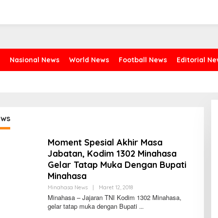
Nasional News
World News
Football News
Editorial N
jws
Moment Spesial Akhir Masa
Jabatan, Kodim 1302 Minahasa
Gelar Tatap Muka Dengan Bupati
Minahasa
Minahasa News
|
Maret 12, 2018
O
L
Minahasa – Jajaran TNI Kodim 1302 Minahasa,
E
gelar tatap muka dengan Bupati
H
F