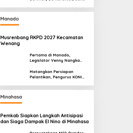
Berkarya Adalah Kekuatan
Sulawesi Utara
Manado
Musrenbang RKPD 2027 Kecamatan
Wenang
Pertama di Manado,
Legislator Venny Nangka
Ramaikan Figura Kampung
Titiwungen Utara
Matangkan Persiapan
Pelantikan, Pengurus KONI
Manado Gelar Rapat
Perdana
Minahasa
Pemkab Siapkan Langkah Antisipasi
dan Siaga Dampak El Nino di Minahasa