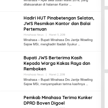
L
E
dilaksanakan di halaman Kantor
U
H
M
F
A
E
N
R
Hadiri HUT Pinabetengan Selatan,
A
N
U
A
JWS Resmikan Kantor dan Balai
W
N
Pertemuan
D
O
Minahasa News
|
Maret 5, 2018
O
L
L
U
Minahasa – Bupati Minahasa Drs Jantje Wowiling
E
M
Sajow MSi, menghadiri Ibadah Syukur
H
A
F
N
E
A
R
U
Bupati JWS Berterima Kasih
N
W
A
Kepada Warga Kakas Raya dan
N
Remboken
D
O
Minahasa News
|
Maret 2, 2018
O
L
L
U
Minahasa – Bupati Minahasa Drs Jantje Wowiling
E
M
Sajow MSi, menyampaikan terima kasihnya
H
A
F
N
E
A
R
U
Pemkab Minahasa Terima Kunker
N
W
A
DPRD Boven Digoel
N