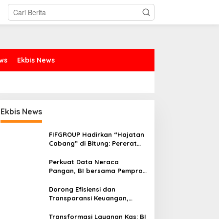
ews
Ekbis News
Ekbis News
FIFGROUP Hadirkan “Hajatan
Cabang” di Bitung: Pererat
Silaturahmi, Dukung Ekonomi
Lokal & Tawarkan Beragam
Perkuat Data Neraca
Promo Khusus
Pangan, BI bersama Pemprov
Sulut Genjot Stabilitas Harga
dan Kendalikan Inflasi
Dorong Efisiensi dan
Transparansi Keuangan,
Sitaro Percepat Laju
Digitalisasi Transaksi
Transformasi Layanan Kas: BI