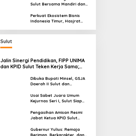
Bersama BI Sulut
Sulut Bersama Mandiri dan
SulutGo Luncurkan Sentra
Kas Mitra Utama, Jangkau
Perkuat Ekosistem Bisnis
Wilayah Kepulauan
Indonesia Timur, Hasjrat
Toyota Luncurkan New Hilux
Generasi ke-9 di Manado
Sulut
Jalin Sinergi Pendidikan, FIPP UNIMA
dan KPID Sulut Teken Kerja Sama;
Mahasiswa Baru Antusias Serap Materi
Literasi Penyiaran
Dibuka Bupati Minsel, GSJA
Daerah II Sulut dan
Gorontalo Sukses Gelar
Rakerda di Amurang
Usai Sabet Juara Umum
Kejurnas Seri I, Sulut Siap
Gelar Kejurnas Pacuan Kuda
Seri II Piala Presiden di
Pengasihan Amisan Resmi
Tompaso
Jabat Ketua KPID Sulut
Gantikan Truly Kerap
Gubernur Yulius: Remaja
Beriman, Berkarakter, dan