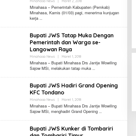
D
Minahasa News
|
Maret 2, 2018
O
O
L
Minahasa – Pemerintah Kabupaten (Pemkab)
L
E
Minahasa, Kamis (01/03) pagi, menerima kunjugan
U
H
kerja
M
F
A
E
N
R
A
N
Bupati JWS Tatap Muka Dengan
U
A
W
N
Pemerintah dan Warga se-
D
O
Langowan Raya
L
U
Minahasa News
|
Maret 1, 2018
O
M
L
Minahasa – Bupati Minahasa Drs Jantje Wowiling
A
E
Sajow MSi, melakukan tatap muka
N
H
A
F
U
E
W
R
Bupati JWS Hadiri Grand Opening
N
A
KFC Tondano
N
D
Minahasa News
|
Maret 1, 2018
O
O
L
Minahasa – Bupati Minahasa Drs Jantje Wowiling
L
E
Sajow MSi, menghadiri Grand Opening
U
H
M
F
A
E
N
R
Bupati JWS Kunker di Tombariri
A
N
U
A
dan Tombariri Timur