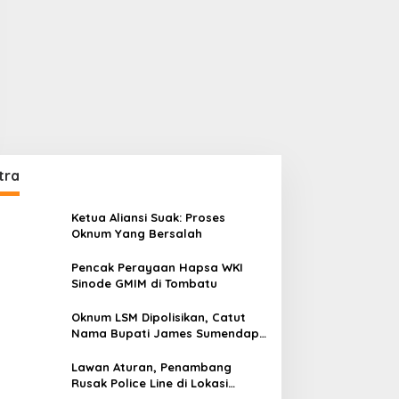
tra
Ketua Aliansi Suak: Proses
Oknum Yang Bersalah
Pencak Perayaan Hapsa WKI
Sinode GMIM di Tombatu
Oknum LSM Dipolisikan, Catut
Nama Bupati James Sumendap
dan Tipu Investor Rp 200 Juta
Lawan Aturan, Penambang
Rusak Police Line di Lokasi