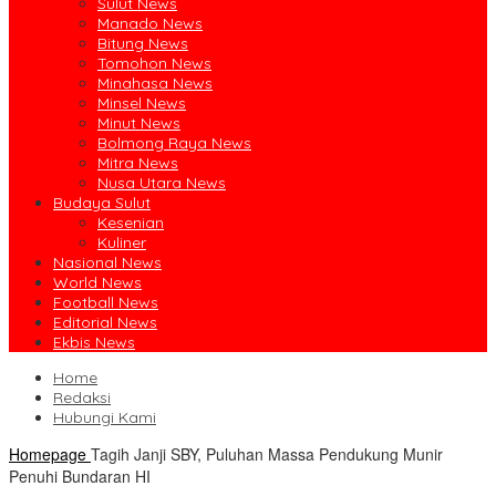
Sulut News
Manado News
Bitung News
Tomohon News
Minahasa News
Minsel News
Minut News
Bolmong Raya News
Mitra News
Nusa Utara News
Budaya Sulut
Kesenian
Kuliner
Nasional News
World News
Football News
Editorial News
Ekbis News
Home
Redaksi
Hubungi Kami
Homepage
Tagih Janji SBY, Puluhan Massa Pendukung Munir
Penuhi Bundaran HI