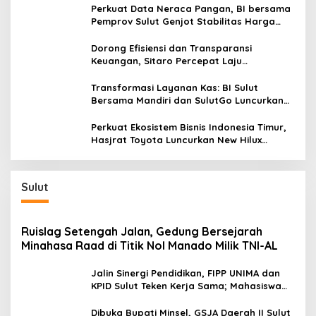
Promo Khusus
Perkuat Data Neraca Pangan, BI bersama
Pemprov Sulut Genjot Stabilitas Harga
dan Kendalikan Inflasi
Dorong Efisiensi dan Transparansi
Keuangan, Sitaro Percepat Laju
Digitalisasi Transaksi Bersama BI Sulut
Transformasi Layanan Kas: BI Sulut
Bersama Mandiri dan SulutGo Luncurkan
Sentra Kas Mitra Utama, Jangkau Wilayah
Kepulauan
Perkuat Ekosistem Bisnis Indonesia Timur,
Hasjrat Toyota Luncurkan New Hilux
Generasi ke-9 di Manado
Sulut
Ruislag Setengah Jalan, Gedung Bersejarah
Minahasa Raad di Titik Nol Manado Milik TNI-AL
Jalin Sinergi Pendidikan, FIPP UNIMA dan
KPID Sulut Teken Kerja Sama; Mahasiswa
Baru Antusias Serap Materi Literasi
Penyiaran
Dibuka Bupati Minsel, GSJA Daerah II Sulut