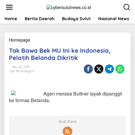
L
e
w
a
Home
Berita Daerah
Budaya Sulut
Nasional News
t
i
k
Homepage
T
e
a
k
Tak Bawa Bek MU Ini ke Indonesia,
k
o
B
n
Pelatih Belanda Dikritik
a
t
w
e
Mei 23, 2013
Tak Berkategori
a
n
B
e
k
Agen merasa Buttner layak dipanggil
M
U
ke timnas Belanda.
I
n
i
k
Ikuti Kami
e
I