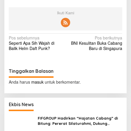
k
r
Ikuti Kami
i
t
i
k
N
Pos sebelumnya
Pos berikutnya
Seperti Apa Sih Wajah di
BNI Kesulitan Buka Cabang
a
Balik Helm Daft Punk?
Baru di Singapura
v
i
g
Tinggalkan Balasan
a
Anda harus
masuk
untuk berkomentar.
s
i
p
Ekbis News
o
FIFGROUP Hadirkan “Hajatan Cabang” di
s
Bitung: Pererat Silaturahmi, Dukung
Ekonomi Lokal & Tawarkan Beragam