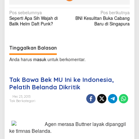
n
d
N
Pos sebelumnya
Pos berikutnya
o
Seperti Apa Sih Wajah di
BNI Kesulitan Buka Cabang
n
a
Balik Helm Daft Punk?
Baru di Singapura
e
v
s
i
i
a
g
,
Tinggalkan Balasan
P
a
e
Anda harus
masuk
untuk berkomentar.
s
l
a
i
t
Tak Bawa Bek MU Ini ke Indonesia,
i
p
Pelatih Belanda Dikritik
h
o
B
Mei 23, 2013
e
s
Tak Berkategori
l
a
n
d
Agen merasa Buttner layak dipanggil
a
ke timnas Belanda.
D
i