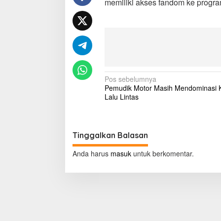
memiliki akses fandom ke progr
r
u
t
a
l
,
F
a
N
n
Pos sebelumnya
s
Pemudik Motor Masih Mendominasi 
a
E
Lalu Lintas
X
v
O
i
D
i
g
Tinggalkan Balasan
l
a
a
Anda harus
masuk
untuk berkomentar.
r
s
a
i
n
g
p
H
o
a
d
s
i