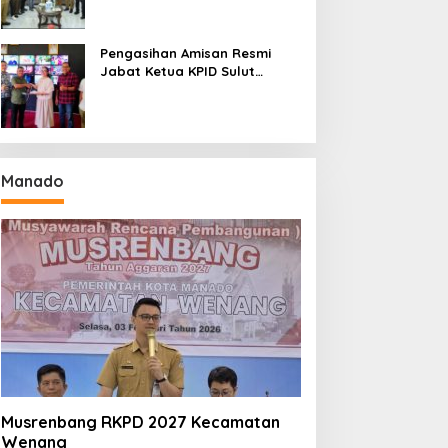
Seri II Piala Presiden di
Tompaso
Pengasihan Amisan Resmi
Jabat Ketua KPID Sulut
Gantikan Truly Kerap
Manado
Musrenbang RKPD 2027 Kecamatan
Wenang