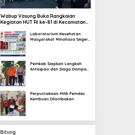
Wabup Vasung Buka Rangkaian
Kegiatan HUT RI ke-81 di Kecamatan
Tompaso Raya
Laboratorium Kesehatan
Masyarakat Minahasa Segera
Beroperasi, Ini Kegunaannya
Pemkab Siapkan Langkah
Antisipasi dan Siaga Dampak
El Nino di Minahasa
Perpustakaan Milik Pemdes
Kembuan Dilombakan
Bitung