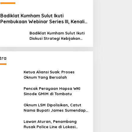
Badiklat Kumham Sulut Ikuti
Pembukaan Webinar Series III, Kenali
Potensimu Maksimalkan Performamu
Badiklat Kumham Sulut Ikuti
Diskusi Strategi Kebijakan
Permenkumham No 15 Tahun
2020
tra
Ketua Aliansi Suak: Proses
Oknum Yang Bersalah
Pencak Perayaan Hapsa WKI
Sinode GMIM di Tombatu
Oknum LSM Dipolisikan, Catut
Nama Bupati James Sumendap
dan Tipu Investor Rp 200 Juta
Lawan Aturan, Penambang
Rusak Police Line di Lokasi