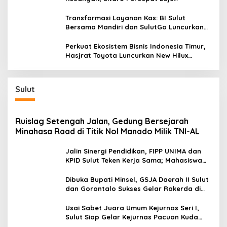
a
Digitalisasi Transaksi Bersama BI Sulut
n
Transformasi Layanan Kas: BI Sulut
a
Bersama Mandiri dan SulutGo Luncurkan
k
Sentra Kas Mitra Utama, Jangkau Wilayah
Kepulauan
Perkuat Ekosistem Bisnis Indonesia Timur,
Hasjrat Toyota Luncurkan New Hilux
Generasi ke-9 di Manado
Sulut
Ruislag Setengah Jalan, Gedung Bersejarah
Minahasa Raad di Titik Nol Manado Milik TNI-AL
Jalin Sinergi Pendidikan, FIPP UNIMA dan
KPID Sulut Teken Kerja Sama; Mahasiswa
Baru Antusias Serap Materi Literasi
Penyiaran
Dibuka Bupati Minsel, GSJA Daerah II Sulut
dan Gorontalo Sukses Gelar Rakerda di
Amurang
Usai Sabet Juara Umum Kejurnas Seri I,
Sulut Siap Gelar Kejurnas Pacuan Kuda
Seri II Piala Presiden di Tompaso