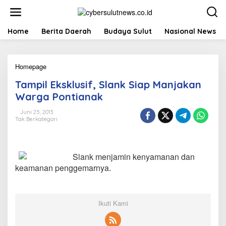
L
e
w
a
Home
Berita Daerah
Budaya Sulut
Nasional News
t
i
k
Homepage
T
e
a
k
Tampil Eksklusif, Slank Siap Manjakan
m
o
p
n
Warga Pontianak
i
t
l
e
Juni 25, 2013
Tak Berkategori
E
n
k
s
k
Slank menjamin kenyamanan dan
l
u
keamanan penggemarnya.
s
i
f
,
Ikuti Kami
S
l