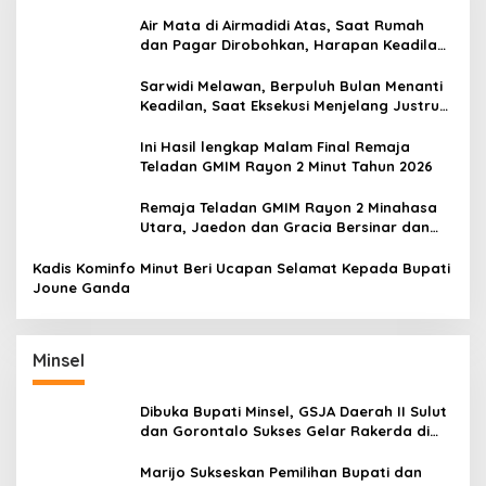
Air Mata di Airmadidi Atas, Saat Rumah
dan Pagar Dirobohkan, Harapan Keadilan
Belum Padam
Sarwidi Melawan, Berpuluh Bulan Menanti
Keadilan, Saat Eksekusi Menjelang Justru
Harapan Diuji
Ini Hasil lengkap Malam Final Remaja
Teladan GMIM Rayon 2 Minut Tahun 2026
Remaja Teladan GMIM Rayon 2 Minahasa
Utara, Jaedon dan Gracia Bersinar dan
Raih Gelar Bergengsi
Kadis Kominfo Minut Beri Ucapan Selamat Kepada Bupati
Joune Ganda
Minsel
Dibuka Bupati Minsel, GSJA Daerah II Sulut
dan Gorontalo Sukses Gelar Rakerda di
Amurang
Marijo Sukseskan Pemilihan Bupati dan