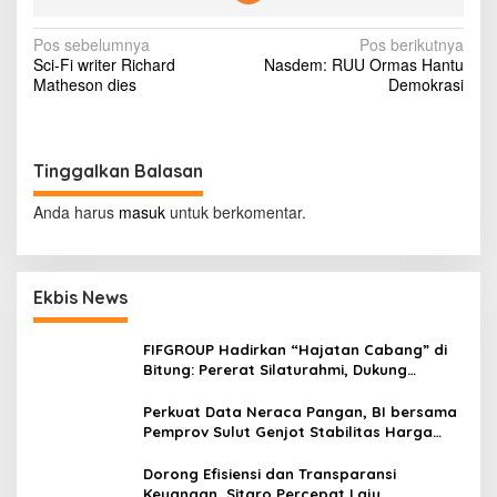
a
n
N
Pos sebelumnya
Pos berikutnya
k
Sci-Fi writer Richard
Nasdem: RUU Ormas Hantu
S
a
Matheson dies
Demokrasi
i
v
a
p
i
M
g
a
Tinggalkan Balasan
n
a
j
Anda harus
masuk
untuk berkomentar.
s
a
k
i
a
n
p
Ekbis News
W
o
a
r
FIFGROUP Hadirkan “Hajatan Cabang” di
s
g
Bitung: Pererat Silaturahmi, Dukung
a
Ekonomi Lokal & Tawarkan Beragam
P
Promo Khusus
Perkuat Data Neraca Pangan, BI bersama
o
Pemprov Sulut Genjot Stabilitas Harga
n
dan Kendalikan Inflasi
t
Dorong Efisiensi dan Transparansi
i
Keuangan, Sitaro Percepat Laju