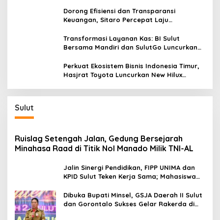
dan Kendalikan Inflasi
a
Dorong Efisiensi dan Transparansi
D
Keuangan, Sitaro Percepat Laju
i
Digitalisasi Transaksi Bersama BI Sulut
l
Transformasi Layanan Kas: BI Sulut
a
Bersama Mandiri dan SulutGo Luncurkan
l
Sentra Kas Mitra Utama, Jangkau Wilayah
u
Kepulauan
i
Perkuat Ekosistem Bisnis Indonesia Timur,
L
Hasjrat Toyota Luncurkan New Hilux
a
Generasi ke-9 di Manado
g
i
Sulut
Ruislag Setengah Jalan, Gedung Bersejarah
Minahasa Raad di Titik Nol Manado Milik TNI-AL
Jalin Sinergi Pendidikan, FIPP UNIMA dan
KPID Sulut Teken Kerja Sama; Mahasiswa
Baru Antusias Serap Materi Literasi
Penyiaran
Dibuka Bupati Minsel, GSJA Daerah II Sulut
dan Gorontalo Sukses Gelar Rakerda di
Amurang