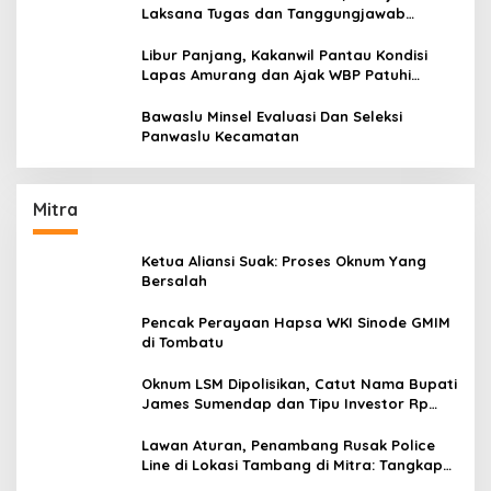
Laksana Tugas dan Tanggungjawab
Dengan Baik
Libur Panjang, Kakanwil Pantau Kondisi
Lapas Amurang dan Ajak WBP Patuhi
Aturan Yang Berlaku
Bawaslu Minsel Evaluasi Dan Seleksi
Panwaslu Kecamatan
Mitra
Ketua Aliansi Suak: Proses Oknum Yang
Bersalah
Pencak Perayaan Hapsa WKI Sinode GMIM
di Tombatu
Oknum LSM Dipolisikan, Catut Nama Bupati
James Sumendap dan Tipu Investor Rp
200 Juta
Lawan Aturan, Penambang Rusak Police
Line di Lokasi Tambang di Mitra: Tangkap
Mereka!!