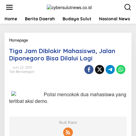
L
e
w
a
Home
Berita Daerah
Budaya Sulut
Nasional News
t
i
k
Homepage
T
e
i
k
Tiga Jam Diblokir Mahasiswa, Jalan
g
o
a
n
Diponegoro Bisa Dilalui Lagi
J
t
a
e
Juni 22, 2013
Tak Berkategori
m
n
D
i
b
Polisi mencokok dua mahasiswa yang
l
o
terlibat aksi demo.
k
i
r
M
Ikuti Kami
a
h