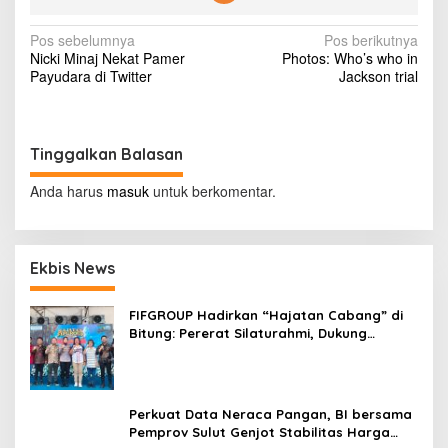
a
s
N
Pos sebelumnya
Pos berikutnya
i
Nicki Minaj Nekat Pamer
Photos: Who’s who in
s
a
Payudara di Twitter
Jackson trial
w
v
a
,
i
J
g
a
Tinggalkan Balasan
l
a
a
Anda harus
masuk
untuk berkomentar.
s
n
D
i
i
p
p
Ekbis News
o
o
n
e
FIFGROUP Hadirkan “Hajatan Cabang” di
s
g
Bitung: Pererat Silaturahmi, Dukung
o
Ekonomi Lokal & Tawarkan Beragam
r
Promo Khusus
o
B
Perkuat Data Neraca Pangan, BI bersama
i
Pemprov Sulut Genjot Stabilitas Harga
s