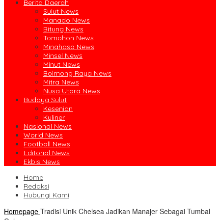
Berita Daerah
Sulut News
Manado News
Bitung News
Tomohon News
Minahasa News
Minsel News
Minut News
Bolmong Raya News
Mitra News
Nusa Utara News
Budaya Sulut
Kesenian
Kuliner
Nasional News
World News
Football News
Editorial News
Ekbis News
Home
Redaksi
Hubungi Kami
Homepage
Tradisi Unik Chelsea Jadikan Manajer Sebagai Tumbal