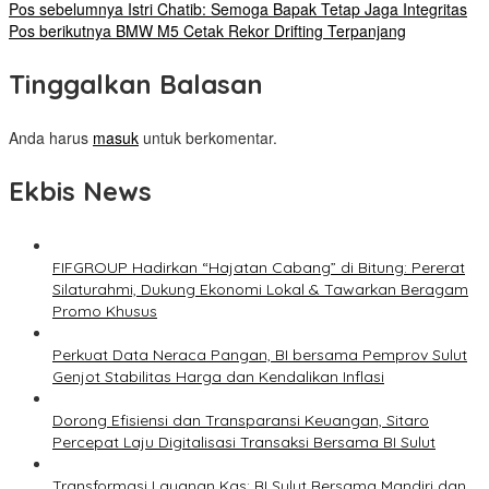
Pos sebelumnya
Istri Chatib: Semoga Bapak Tetap Jaga Integritas
Pos berikutnya
BMW M5 Cetak Rekor Drifting Terpanjang
Tinggalkan Balasan
Anda harus
masuk
untuk berkomentar.
Ekbis News
FIFGROUP Hadirkan “Hajatan Cabang” di Bitung: Pererat
Silaturahmi, Dukung Ekonomi Lokal & Tawarkan Beragam
Promo Khusus
Perkuat Data Neraca Pangan, BI bersama Pemprov Sulut
Genjot Stabilitas Harga dan Kendalikan Inflasi
Dorong Efisiensi dan Transparansi Keuangan, Sitaro
Percepat Laju Digitalisasi Transaksi Bersama BI Sulut
Transformasi Layanan Kas: BI Sulut Bersama Mandiri dan