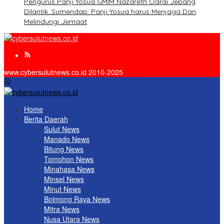
Pengurus Panji Yosua GMIM Nazareth Oarai Jepang
Dilantik. Sumendap: Panji Yosua harus Menjaga Dan
Melindungi Jemaat
www.cybersulutnews.co.id 2010-2025
Home
Berita Daerah
Sulut News
Manado News
Bitung News
Tomohon News
Minahasa News
Minsel News
Minut News
Bolmong Raya News
Mitra News
Nusa Utara News