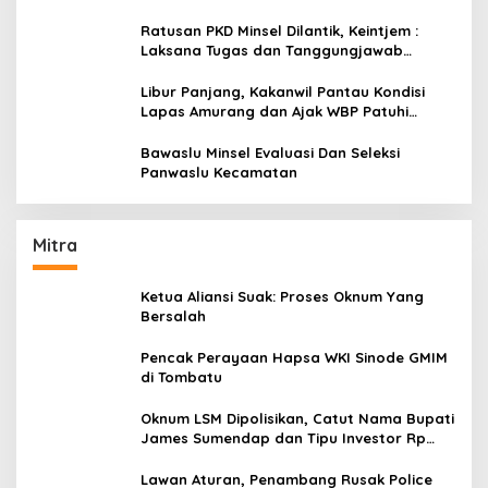
Ratusan PKD Minsel Dilantik, Keintjem :
Laksana Tugas dan Tanggungjawab
Dengan Baik
Libur Panjang, Kakanwil Pantau Kondisi
Lapas Amurang dan Ajak WBP Patuhi
Aturan Yang Berlaku
Bawaslu Minsel Evaluasi Dan Seleksi
Panwaslu Kecamatan
Mitra
Ketua Aliansi Suak: Proses Oknum Yang
Bersalah
Pencak Perayaan Hapsa WKI Sinode GMIM
di Tombatu
Oknum LSM Dipolisikan, Catut Nama Bupati
James Sumendap dan Tipu Investor Rp
200 Juta
Lawan Aturan, Penambang Rusak Police