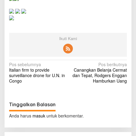
t
y
s
a
y
s
w
Ikuti Kami
o
n
'
t
r
N
Pos sebelumnya
Pos berikutnya
e
Italian firm to provide
Canangkan Belanja Cermat
a
m
surveillance drone for U.N. in
dan Tepat, Rodgers Enggan
o
v
Congo
Hamburkan Uang
v
i
e
p
g
r
Tinggalkan Balasan
a
i
m
s
Anda harus
masuk
untuk berkomentar.
e
m
i
i
p
n