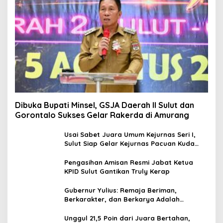
Dibuka Bupati Minsel, GSJA Daerah II Sulut dan
Gorontalo Sukses Gelar Rakerda di Amurang
Usai Sabet Juara Umum Kejurnas Seri I,
Sulut Siap Gelar Kejurnas Pacuan Kuda
Seri II Piala Presiden di Tompaso
Pengasihan Amisan Resmi Jabat Ketua
KPID Sulut Gantikan Truly Kerap
Gubernur Yulius: Remaja Beriman,
Berkarakter, dan Berkarya Adalah
Kekuatan Sulawesi Utara
Unggul 21,5 Poin dari Juara Bertahan,