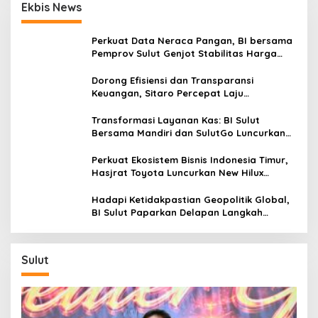
Ekbis News
i
o
s
s
t
Perkuat Data Neraca Pangan, BI bersama
e
Pemprov Sulut Genjot Stabilitas Harga
r
dan Kendalikan Inflasi
Dorong Efisiensi dan Transparansi
Keuangan, Sitaro Percepat Laju
Digitalisasi Transaksi Bersama BI Sulut
Transformasi Layanan Kas: BI Sulut
Bersama Mandiri dan SulutGo Luncurkan
Sentra Kas Mitra Utama, Jangkau Wilayah
Kepulauan
Perkuat Ekosistem Bisnis Indonesia Timur,
Hasjrat Toyota Luncurkan New Hilux
Generasi ke-9 di Manado
Hadapi Ketidakpastian Geopolitik Global,
BI Sulut Paparkan Delapan Langkah
Strategis Perkuat Rupiah dan Stabilitas
Ekonomi
Sulut