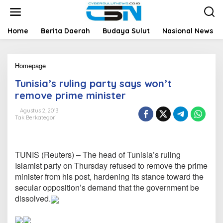
L
e
w
a
Home
Berita Daerah
Budaya Sulut
Nasional News
t
i
k
Homepage
T
e
u
k
Tunisia’s ruling party says won’t
n
o
i
n
remove prime minister
s
t
i
e
Agustus 2, 2013
Tak Berkategori
a
n
'
s
r
TUNIS (Reuters) – The head of Tunisia’s ruling
u
l
Islamist party on Thursday refused to remove the prime
i
minister from his post, hardening its stance toward the
n
secular opposition’s demand that the government be
g
dissolved.
p
a
r