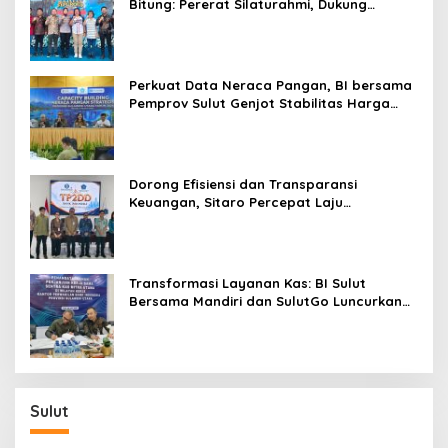
Bitung: Pererat Silaturahmi, Dukung
Ekonomi Lokal & Tawarkan Beragam
Promo Khusus
Perkuat Data Neraca Pangan, BI bersama
Pemprov Sulut Genjot Stabilitas Harga
dan Kendalikan Inflasi
Dorong Efisiensi dan Transparansi
Keuangan, Sitaro Percepat Laju
Digitalisasi Transaksi Bersama BI Sulut
Transformasi Layanan Kas: BI Sulut
Bersama Mandiri dan SulutGo Luncurkan
Sentra Kas Mitra Utama, Jangkau Wilayah
Kepulauan
Sulut