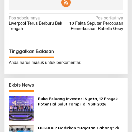
o
d
e
N
Pos sebelumnya
Pos berikutnya
a
Liverpool Terus Berburu Bek
10 Fakta Seputar Percobaan
t
a
Tengah
Pemerkosaan Rahelia Geby
h
v
b
y
i
t
g
e
Tinggalkan Balasan
e
a
n
Anda harus
masuk
untuk berkomentar.
s
s
i
p
Ekbis News
o
Buka Peluang Investasi Nyata, 12 Proyek
s
Potensial Sulut Tampil di NSIF 2026
FIFGROUP Hadirkan “Hajatan Cabang” di