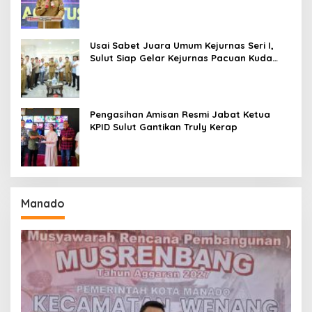
Amurang
Usai Sabet Juara Umum Kejurnas Seri I,
Sulut Siap Gelar Kejurnas Pacuan Kuda
Seri II Piala Presiden di Tompaso
Pengasihan Amisan Resmi Jabat Ketua
KPID Sulut Gantikan Truly Kerap
Manado