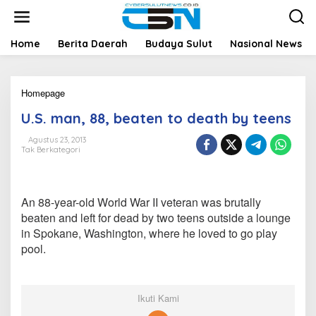
L
e
w
a
Home
Berita Daerah
Budaya Sulut
Nasional News
t
i
k
Homepage
U
e
.
k
U.S. man, 88, beaten to death by teens
S
o
.
n
Agustus 23, 2013
m
t
Tak Berkategori
a
e
n
n
,
8
An 88-year-old World War II veteran was brutally
8
beaten and left for dead by two teens outside a lounge
,
in Spokane, Washington, where he loved to go play
b
e
pool.
a
t
e
n
Ikuti Kami
t