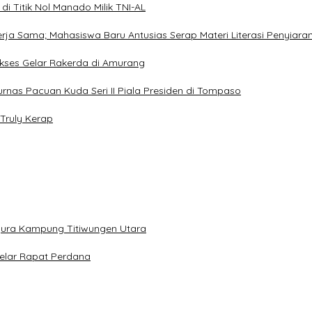
i Titik Nol Manado Milik TNI-AL
Kerja Sama; Mahasiswa Baru Antusias Serap Materi Literasi Penyiara
Sukses Gelar Rakerda di Amurang
jurnas Pacuan Kuda Seri II Piala Presiden di Tompaso
Truly Kerap
gura Kampung Titiwungen Utara
elar Rapat Perdana