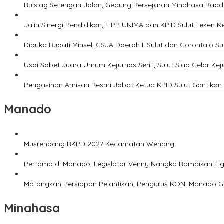
Ruislag Setengah Jalan, Gedung Bersejarah Minahasa Raad d
Jalin Sinergi Pendidikan, FIPP UNIMA dan KPID Sulut Teken 
Dibuka Bupati Minsel, GSJA Daerah II Sulut dan Gorontalo 
Usai Sabet Juara Umum Kejurnas Seri I, Sulut Siap Gelar Ke
Pengasihan Amisan Resmi Jabat Ketua KPID Sulut Gantikan 
Manado
Musrenbang RKPD 2027 Kecamatan Wenang
Pertama di Manado, Legislator Venny Nangka Ramaikan Fi
Matangkan Persiapan Pelantikan, Pengurus KONI Manado G
Minahasa