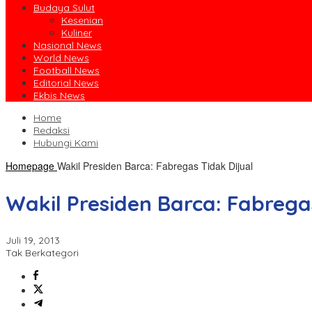
Budaya Sulut
Kesenian
Kuliner
Nasional News
World News
Football News
Editorial News
Ekbis News
Home
Redaksi
Hubungi Kami
Homepage
Wakil Presiden Barca: Fabregas Tidak Dijual
Wakil Presiden Barca: Fabrega
Juli 19, 2013
Tak Berkategori