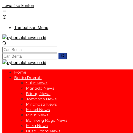
Lewati ke konten
Tambahkan Menu
Home
Berita Daerah
Sulut News
Manado News
Bitung News
Tomohon News
Minahasa News
Minsel News
Minut News
Bolmong Raya News
Mitra News
Nusa Utara News