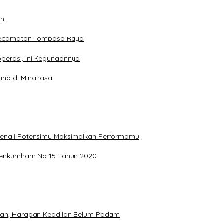
an
 Kecamatan Tompaso Raya
perasi, Ini Kegunaannya
ino di Minahasa
, Kenali Potensimu Maksimalkan Performamu
ermenkumham No 15 Tahun 2020
hkan, Harapan Keadilan Belum Padam