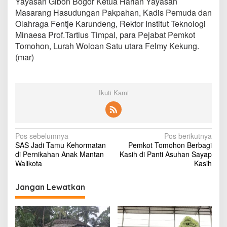
Yayasan Gibon Bogor Ketua Harian Yayasan
a
Masarang Hasudungan Pakpahan, Kadis Pemuda dan
t
Olahraga Fentje Karundeng, Rektor Institut Teknologi
e
r
Minaesa Prof.Tartius Timpal, para Pejabat Pemkot
Tomohon, Lurah Woloan Satu utara Felmy Kekung.
(mar)
Ikuti Kami
N
Pos sebelumnya
Pos berikutnya
SAS Jadi Tamu Kehormatan
Pemkot Tomohon Berbagi
a
di Pernikahan Anak Mantan
Kasih di Panti Asuhan Sayap
v
Walikota
Kasih
i
Jangan Lewatkan
g
a
s