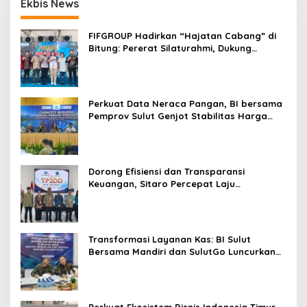
Ekbis News
FIFGROUP Hadirkan “Hajatan Cabang” di
Bitung: Pererat Silaturahmi, Dukung
Ekonomi Lokal & Tawarkan Beragam
Promo Khusus
Perkuat Data Neraca Pangan, BI bersama
Pemprov Sulut Genjot Stabilitas Harga
dan Kendalikan Inflasi
Dorong Efisiensi dan Transparansi
Keuangan, Sitaro Percepat Laju
Digitalisasi Transaksi Bersama BI Sulut
Transformasi Layanan Kas: BI Sulut
Bersama Mandiri dan SulutGo Luncurkan
Sentra Kas Mitra Utama, Jangkau Wilayah
Kepulauan
Perkuat Ekosistem Bisnis Indonesia Timur,