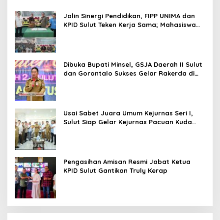
Jalin Sinergi Pendidikan, FIPP UNIMA dan
KPID Sulut Teken Kerja Sama; Mahasiswa
Baru Antusias Serap Materi Literasi
Penyiaran
Dibuka Bupati Minsel, GSJA Daerah II Sulut
dan Gorontalo Sukses Gelar Rakerda di
Amurang
Usai Sabet Juara Umum Kejurnas Seri I,
Sulut Siap Gelar Kejurnas Pacuan Kuda
Seri II Piala Presiden di Tompaso
Pengasihan Amisan Resmi Jabat Ketua
KPID Sulut Gantikan Truly Kerap