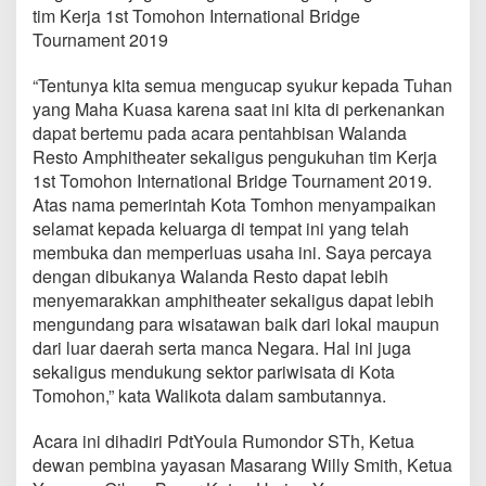
m
tim Kerja 1st Tomohon International Bridge
i
Tournament 2019
k
a
“Tentunya kita semua mengucap syukur kepada Tuhan
n
W
yang Maha Kuasa karena saat ini kita di perkenankan
a
dapat bertemu pada acara pentahbisan Walanda
l
Resto Amphitheater sekaligus pengukuhan tim Kerja
a
1st Tomohon International Bridge Tournament 2019.
n
Atas nama pemerintah Kota Tomhon menyampaikan
d
a
selamat kepada keluarga di tempat ini yang telah
R
membuka dan memperluas usaha ini. Saya percaya
e
dengan dibukanya Walanda Resto dapat lebih
s
menyemarakkan amphitheater sekaligus dapat lebih
t
o
mengundang para wisatawan baik dari lokal maupun
A
dari luar daerah serta manca Negara. Hal ini juga
m
sekaligus mendukung sektor pariwisata di Kota
p
Tomohon,” kata Walikota dalam sambutannya.
h
i
t
Acara ini dihadiri PdtYoula Rumondor STh, Ketua
h
dewan pembina yayasan Masarang Willy Smith, Ketua
e