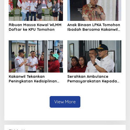
Ribuan Massa Kawal WLMM
Anak Binaan LPKA Tomohon
Daftar ke KPU Tomohon
Ibadah Bersama Kakanwil
Kemenkumham Sulut
Kakanwil Tekankan
Serahkan Ambulance
Peningkatan Kedisiplinan
Pemasyarakatan Kepada
dan Pelayanan di LPP
LPKA Tomohon, Kakanwil:
Manado
Jaga dan Rawat dengan
Penuh Tanggung Jawab
View More