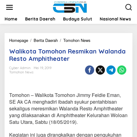
L
e
w
a
Home
Berita Daerah
Budaya Sulut
Nasional News
t
i
k
Homepage
/
Berita Daerah
/
Tomohon News
W
e
a
k
Walikota Tomohon Resmikan Walanda
l
o
i
n
Resto Amphitheater
k
t
o
e
Cyber Admin
Mei 19, 2019
Tomohon News
t
n
a
T
o
Tomohon – Walikota Tomohon Jimmy Feidie Eman,
m
o
SE Ak CA menghadiri ibadah syukur pentahbisan
h
sekaligus meresmikan Walanda Resto Amphitheater
o
yang dilaksanakan di Amphitheater Kelurahan Woloan
n
Satu Utara, Sabtu (18/05/2019).
R
e
s
Kegiatan ini juga dirangkaikan dengan pengukuhan