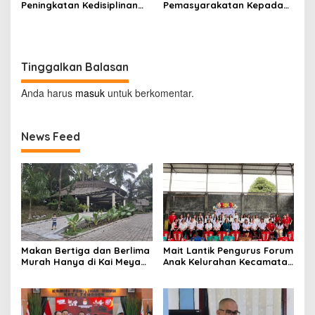
Peningkatan Kedisiplinan
Pemasyarakatan Kepada
dan Pelayanan di LPP
LPKA Tomohon, Kakanwil:
Manado
Jaga dan Rawat dengan
Penuh Tanggung Jawab
Tinggalkan Balasan
Anda harus
masuk
untuk berkomentar.
News Feed
Makan Bertiga dan Berlima
Mait Lantik Pengurus Forum
Murah Hanya di Kai Meya
Anak Kelurahan Kecamatan
Tomohon
Tomohon Tengah