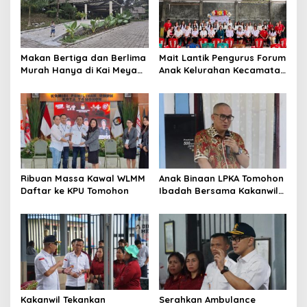
i
p
o
Makan Bertiga dan Berlima
Mait Lantik Pengurus Forum
s
Murah Hanya di Kai Meya
Anak Kelurahan Kecamatan
Tomohon
Tomohon Tengah
Ribuan Massa Kawal WLMM
Anak Binaan LPKA Tomohon
Daftar ke KPU Tomohon
Ibadah Bersama Kakanwil
Kemenkumham Sulut
Kakanwil Tekankan
Serahkan Ambulance