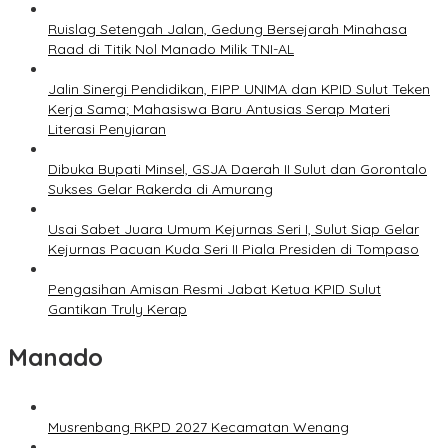
Ruislag Setengah Jalan, Gedung Bersejarah Minahasa
Raad di Titik Nol Manado Milik TNI-AL
Jalin Sinergi Pendidikan, FIPP UNIMA dan KPID Sulut Teken
Kerja Sama; Mahasiswa Baru Antusias Serap Materi
Literasi Penyiaran
Dibuka Bupati Minsel, GSJA Daerah II Sulut dan Gorontalo
Sukses Gelar Rakerda di Amurang
Usai Sabet Juara Umum Kejurnas Seri I, Sulut Siap Gelar
Kejurnas Pacuan Kuda Seri II Piala Presiden di Tompaso
Pengasihan Amisan Resmi Jabat Ketua KPID Sulut
Gantikan Truly Kerap
Manado
Musrenbang RKPD 2027 Kecamatan Wenang