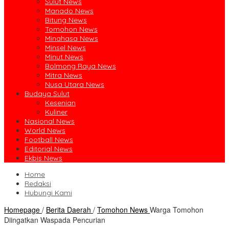
Sulut News
Manado News
Bitung News
Tomohon News
Minahasa News
Minsel News
Minut News
Bolmong Raya News
Mitra News
Nusa Utara News
Budaya Sulut
Kesenian
Kuliner
Nasional News
World News
Football News
Editorial News
Ekbis News
Home
Redaksi
Hubungi Kami
Homepage
/
Berita Daerah
/
Tomohon News
Warga Tomohon
Diingatkan Waspada Pencurian