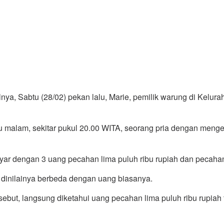
a, Sabtu (28/02) pekan lalu, Marie, pemilik warung di Kelura
 malam, sekitar pukul 20.00 WITA, seorang pria dengan meng
ayar dengan 3 uang pecahan lima puluh ribu rupiah dan pecahan
 dinilainya berbeda dengan uang biasanya.
but, langsung diketahui uang pecahan lima puluh ribu rupiah 