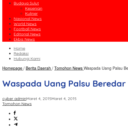
Budaya Sulut
Kesenian
Kuliner
Nasional News
World News
Football News
Editorial News
Ekbis News
Home
Redaksi
Hubungi Kami
Homepage
/
Berita Daerah
/
Tomohon News
Waspada Uang Palsu Be
Waspada Uang Palsu Beredar 
cyber admin
Maret 4, 2015
Maret 4, 2015
Tomohon News