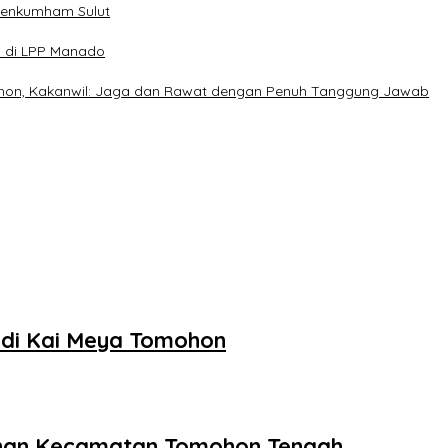
menkumham Sulut
n di LPP Manado
on, Kakanwil: Jaga dan Rawat dengan Penuh Tanggung Jawab
 di Kai Meya Tomohon
ahan Kecamatan Tomohon Tengah