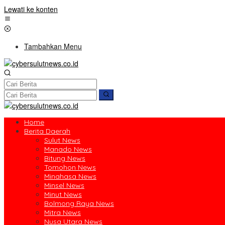
Lewati ke konten
Tambahkan Menu
Home
Berita Daerah
Sulut News
Manado News
Bitung News
Tomohon News
Minahasa News
Minsel News
Minut News
Bolmong Raya News
Mitra News
Nusa Utara News