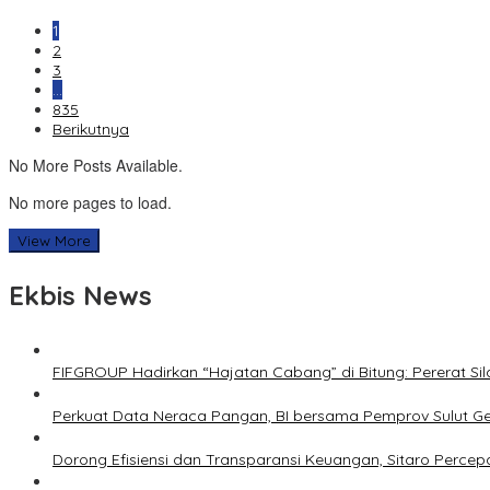
1
2
3
…
835
Berikutnya
No More Posts Available.
No more pages to load.
View More
Ekbis News
FIFGROUP Hadirkan “Hajatan Cabang” di Bitung: Pererat S
Perkuat Data Neraca Pangan, BI bersama Pemprov Sulut Genj
Dorong Efisiensi dan Transparansi Keuangan, Sitaro Percepat