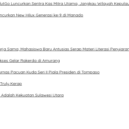
ulutGo Luncurkan Sentra Kas Mitra Utama, Jangkau Wilayah Kepula
uncurkan New Hilux Generasi ke-9 di Manado
Kerja Sama; Mahasiswa Baru Antusias Serap Materi Literasi Penyiara
Sukses Gelar Rakerda di Amurang
jurnas Pacuan Kuda Seri II Piala Presiden di Tompaso
Truly Kerap
a Adalah Kekuatan Sulawesi Utara