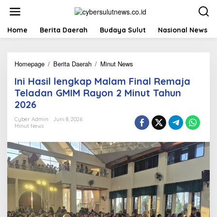
L
e
w
a
Home
Berita Daerah
Budaya Sulut
Nasional News
t
i
k
Homepage
/
Berita Daerah
/
Minut News
I
e
n
k
Ini Hasil lengkap Malam Final Remaja
i
o
H
n
Teladan GMIM Rayon 2 Minut Tahun
a
t
2026
s
e
i
n
Cyber Admin
Juni 8, 2026
l
Minut News
l
e
n
g
k
a
p
M
a
l