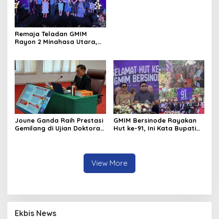
Remaja Teladan GMIM
Rayon 2 Minahasa Utara,
Jaedon dan Gracia
Bersinar dan Raih Gelar
Bergengsi
Joune Ganda Raih Prestasi
GMIM Bersinode Rayakan
Gemilang di Ujian Doktoral
Hut ke-91, Ini Kata Bupati
IPDN
Joune Ganda
View More
Ekbis News