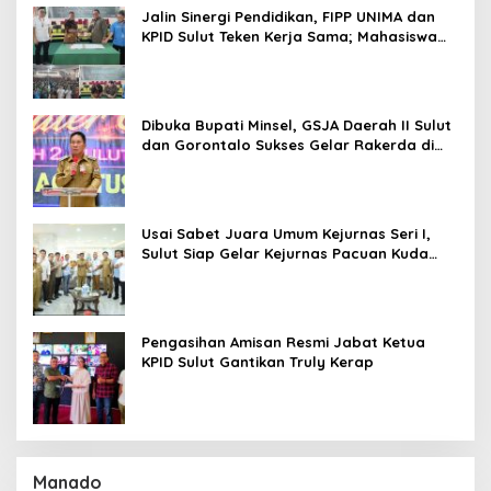
Jalin Sinergi Pendidikan, FIPP UNIMA dan
KPID Sulut Teken Kerja Sama; Mahasiswa
Baru Antusias Serap Materi Literasi
Penyiaran
Dibuka Bupati Minsel, GSJA Daerah II Sulut
dan Gorontalo Sukses Gelar Rakerda di
Amurang
Usai Sabet Juara Umum Kejurnas Seri I,
Sulut Siap Gelar Kejurnas Pacuan Kuda
Seri II Piala Presiden di Tompaso
Pengasihan Amisan Resmi Jabat Ketua
KPID Sulut Gantikan Truly Kerap
Manado