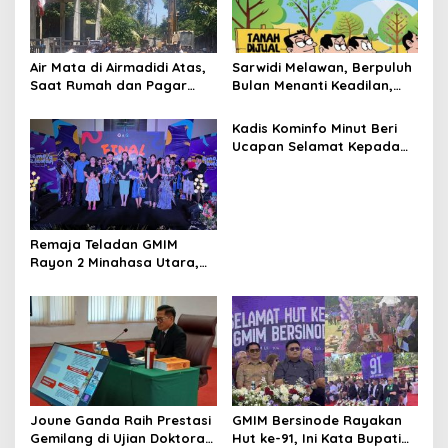
p
o
s
Air Mata di Airmadidi Atas,
Sarwidi Melawan, Berpuluh
Saat Rumah dan Pagar
Bulan Menanti Keadilan,
Dirobohkan, Harapan
Saat Eksekusi Menjelang
Keadilan Belum Padam
Justru Harapan Diuji
Kadis Kominfo Minut Beri
Ucapan Selamat Kepada
Bupati Joune Ganda
Remaja Teladan GMIM
Rayon 2 Minahasa Utara,
Jaedon dan Gracia
Bersinar dan Raih Gelar
Bergengsi
Joune Ganda Raih Prestasi
GMIM Bersinode Rayakan
Gemilang di Ujian Doktoral
Hut ke-91, Ini Kata Bupati