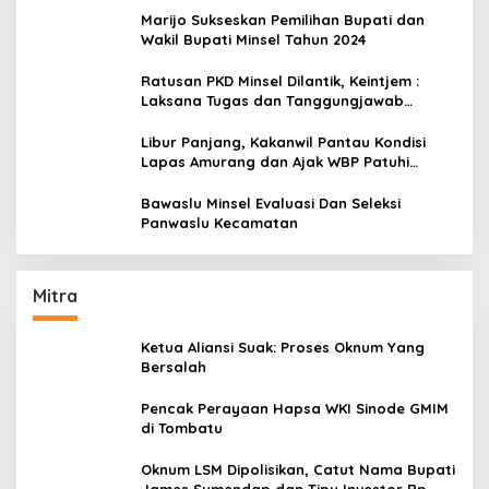
Marijo Sukseskan Pemilihan Bupati dan
Wakil Bupati Minsel Tahun 2024
Ratusan PKD Minsel Dilantik, Keintjem :
Laksana Tugas dan Tanggungjawab
Dengan Baik
Libur Panjang, Kakanwil Pantau Kondisi
Lapas Amurang dan Ajak WBP Patuhi
Aturan Yang Berlaku
Bawaslu Minsel Evaluasi Dan Seleksi
Panwaslu Kecamatan
Mitra
Ketua Aliansi Suak: Proses Oknum Yang
Bersalah
Pencak Perayaan Hapsa WKI Sinode GMIM
di Tombatu
Oknum LSM Dipolisikan, Catut Nama Bupati
James Sumendap dan Tipu Investor Rp