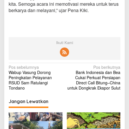
kita. Semoga acara ini memotivasi mereka untuk terus
berkarya dan melayani,” ujar Pena Kiki.
Ikuti Kami
N
Pos sebelumnya
Pos berikutnya
Wabup Vasung Dorong
Bank Indonesia dan Bea
a
Peningkatan Pelayanan
Cukai Perkuat Persiapan
v
RSUD Sam Ratulangi
Direct Call Bitung–China
Tondano
untuk Dongkrak Ekspor Sulut
i
g
Jangan Lewatkan
a
s
i