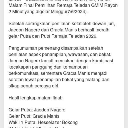
a
Malam Final Pemilihan Remaja Teladan GMIM Rayon
y
2 Minut yang digelar Minggu(7/6/2024).
o
n
Setelah serangkaian penilaian ketat oleh dewan juri,
2
M
Jaedon Nagere dan Gracia Manis berhasil meraih
i
gelar Putra dan Putri Remaja Teladan 2026.
n
u
Pengumuman pemenang disampaikan setelah
t
penilaian aspek penampilan, wawasan, dan bakat.
T
a
Jaedon Nagere tampil memukau dengan kombinasi
h
kecakapan panggung dan kemampuan
u
berkomunikasi, sementara Gracia Manis menjadi
n
sorotan lewat penampilan bakat yang matang dan
2
0
sikap penuh percaya diri.
2
6
Hasil lengkap malam final:
Gelar Putra: Jaedon Nagere
Gelar Putri: Gracia Manis
Wakil 1 Putra: Hesselazer Bokong