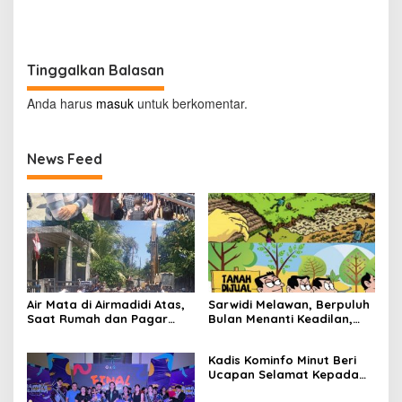
IPDN
Joune Ganda
Tinggalkan Balasan
Anda harus
masuk
untuk berkomentar.
News Feed
Air Mata di Airmadidi Atas,
Sarwidi Melawan, Berpuluh
Saat Rumah dan Pagar
Bulan Menanti Keadilan,
Dirobohkan, Harapan
Saat Eksekusi Menjelang
Keadilan Belum Padam
Justru Harapan Diuji
Kadis Kominfo Minut Beri
Ucapan Selamat Kepada
Bupati Joune Ganda