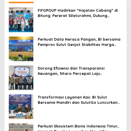
FIFGROUP Hadirkan “Hajatan Cabang” di
Bitung: Pererat Silaturahmi, Dukung
Ekonomi Lokal & Tawarkan Beragam
Promo Khusus
Perkuat Data Neraca Pangan, BI bersama
Pemprov Sulut Genjot Stabilitas Harga
dan Kendalikan Inflasi
Dorong Efisiensi dan Transparansi
Keuangan, Sitaro Percepat Laju
Digitalisasi Transaksi Bersama BI Sulut
Transformasi Layanan Kas: BI Sulut
Bersama Mandiri dan SulutGo Luncurkan
Sentra Kas Mitra Utama, Jangkau Wilayah
Kepulauan
Perkuat Ekosistem Bisnis Indonesia Timur,