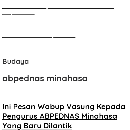
Pameran Besar Seni Rupa 2016 di Manado Dihadiri Ratusan
Perupa Tanah Air
Penutupan Festival Kebudayaan Jepang FBS Unima Semarak
Bedah Kemerdekaan Budaya Minahasa
Tarian Pato-Pato Ibu Dietje Dikagumi Mendagri
Budaya
abpednas minahasa
Ini Pesan Wabup Vasung Kepada
Pengurus ABPEDNAS Minahasa
Yang Baru Dilantik