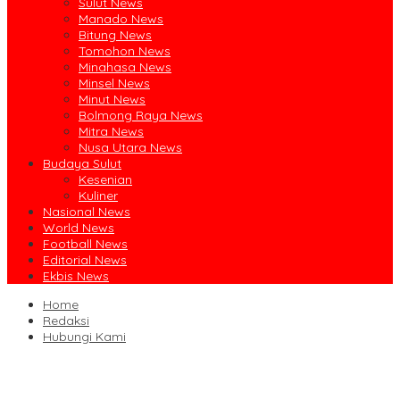
Sulut News
Manado News
Bitung News
Tomohon News
Minahasa News
Minsel News
Minut News
Bolmong Raya News
Mitra News
Nusa Utara News
Budaya Sulut
Kesenian
Kuliner
Nasional News
World News
Football News
Editorial News
Ekbis News
Home
Redaksi
Hubungi Kami
Ruislag Setengah Jalan, Gedung Bersejarah Minahasa Raad di