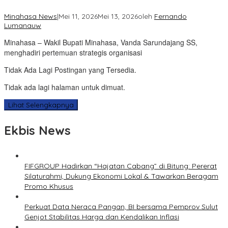
Minahasa News
|
Mei 11, 2026
Mei 13, 2026
oleh
Fernando
Lumanauw
Minahasa – Wakil Bupati Minahasa, Vanda Sarundajang SS,
menghadiri pertemuan strategis organisasi
Tidak Ada Lagi Postingan yang Tersedia.
Tidak ada lagi halaman untuk dimuat.
Lihat Selengkapnya
Ekbis News
FIFGROUP Hadirkan “Hajatan Cabang” di Bitung: Pererat
Silaturahmi, Dukung Ekonomi Lokal & Tawarkan Beragam
Promo Khusus
Perkuat Data Neraca Pangan, BI bersama Pemprov Sulut
Genjot Stabilitas Harga dan Kendalikan Inflasi