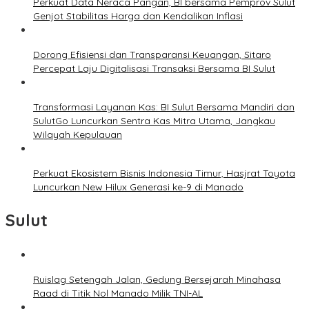
Perkuat Data Neraca Pangan, BI bersama Pemprov Sulut
Genjot Stabilitas Harga dan Kendalikan Inflasi
Dorong Efisiensi dan Transparansi Keuangan, Sitaro
Percepat Laju Digitalisasi Transaksi Bersama BI Sulut
Transformasi Layanan Kas: BI Sulut Bersama Mandiri dan
SulutGo Luncurkan Sentra Kas Mitra Utama, Jangkau
Wilayah Kepulauan
Perkuat Ekosistem Bisnis Indonesia Timur, Hasjrat Toyota
Luncurkan New Hilux Generasi ke-9 di Manado
Sulut
Ruislag Setengah Jalan, Gedung Bersejarah Minahasa
Raad di Titik Nol Manado Milik TNI-AL