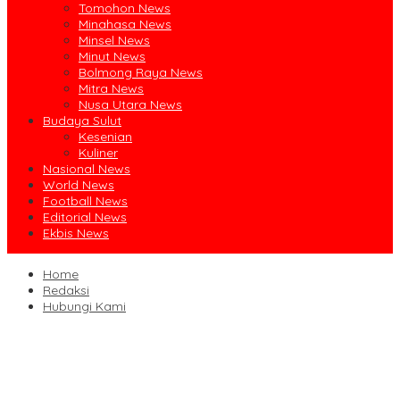
Tomohon News
Minahasa News
Minsel News
Minut News
Bolmong Raya News
Mitra News
Nusa Utara News
Budaya Sulut
Kesenian
Kuliner
Nasional News
World News
Football News
Editorial News
Ekbis News
Home
Redaksi
Hubungi Kami
Ruislag Setengah Jalan, Gedung Bersejarah Minahasa Raad di
Titik Nol Manado Milik TNI-AL