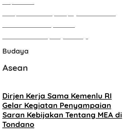
Perupa Tanah Air
Penutupan Festival Kebudayaan Jepang FBS Unima Semarak
Bedah Kemerdekaan Budaya Minahasa
Tarian Pato-Pato Ibu Dietje Dikagumi Mendagri
Budaya
Asean
Dirjen Kerja Sama Kemenlu RI
Gelar Kegiatan Penyampaian
Saran Kebijakan Tentang MEA di
Tondano