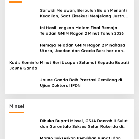
Sarwidi Melawan, Berpuluh Bulan Menanti
Keadilan, Saat Eksekusi Menjelang Justru
Harapan Diuji
Ini Hasil lengkap Malam Final Remaja
Teladan GMIM Rayon 2 Minut Tahun 2026
Remaja Teladan GMIM Rayon 2 Minahasa
Utara, Jaedon dan Gracia Bersinar dan
Raih Gelar Bergengsi
Kadis Kominfo Minut Beri Ucapan Selamat Kepada Bupati
Joune Ganda
Joune Ganda Raih Prestasi Gemilang di
Ujian Doktoral IPDN
Minsel
Dibuka Bupati Minsel, GSJA Daerah II Sulut
dan Gorontalo Sukses Gelar Rakerda di
Amurang
Marijo Sukseskan Pemilihan Bupati dan