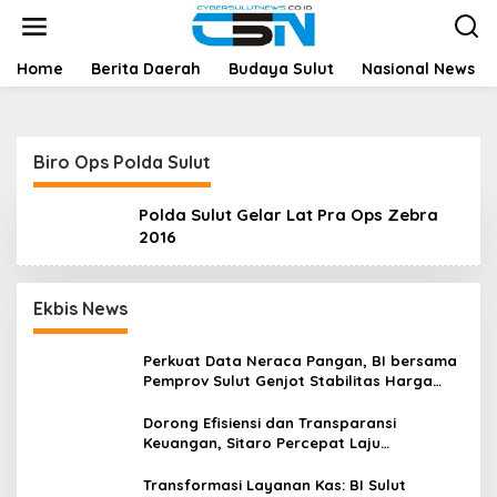
L
e
w
a
Home
Berita Daerah
Budaya Sulut
Nasional News
t
i
k
e
Biro Ops Polda Sulut
k
o
n
Polda Sulut Gelar Lat Pra Ops Zebra
t
2016
e
n
Ekbis News
Perkuat Data Neraca Pangan, BI bersama
Pemprov Sulut Genjot Stabilitas Harga
dan Kendalikan Inflasi
Dorong Efisiensi dan Transparansi
Keuangan, Sitaro Percepat Laju
Digitalisasi Transaksi Bersama BI Sulut
Transformasi Layanan Kas: BI Sulut