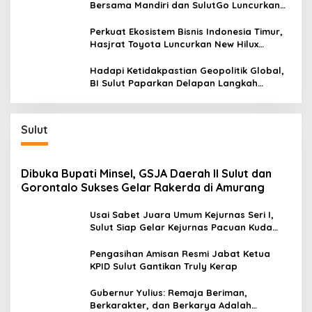
Bersama Mandiri dan SulutGo Luncurkan
Sentra Kas Mitra Utama, Jangkau Wilayah
Kepulauan
Perkuat Ekosistem Bisnis Indonesia Timur,
Hasjrat Toyota Luncurkan New Hilux
Generasi ke-9 di Manado
Hadapi Ketidakpastian Geopolitik Global,
BI Sulut Paparkan Delapan Langkah
Strategis Perkuat Rupiah dan Stabilitas
Ekonomi
Sulut
Dibuka Bupati Minsel, GSJA Daerah II Sulut dan
Gorontalo Sukses Gelar Rakerda di Amurang
Usai Sabet Juara Umum Kejurnas Seri I,
Sulut Siap Gelar Kejurnas Pacuan Kuda
Seri II Piala Presiden di Tompaso
Pengasihan Amisan Resmi Jabat Ketua
KPID Sulut Gantikan Truly Kerap
Gubernur Yulius: Remaja Beriman,
Berkarakter, dan Berkarya Adalah