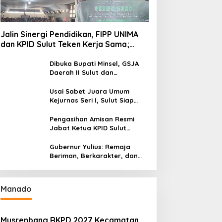
Jalin Sinergi Pendidikan, FIPP UNIMA
dan KPID Sulut Teken Kerja Sama;
Mahasiswa Baru Antusias Serap Materi
Literasi Penyiaran
Dibuka Bupati Minsel, GSJA
Daerah II Sulut dan
Gorontalo Sukses Gelar
Rakerda di Amurang
Usai Sabet Juara Umum
Kejurnas Seri I, Sulut Siap
Gelar Kejurnas Pacuan Kuda
Seri II Piala Presiden di
Pengasihan Amisan Resmi
Tompaso
Jabat Ketua KPID Sulut
Gantikan Truly Kerap
Gubernur Yulius: Remaja
Beriman, Berkarakter, dan
Berkarya Adalah Kekuatan
Sulawesi Utara
Manado
Musrenbang RKPD 2027 Kecamatan