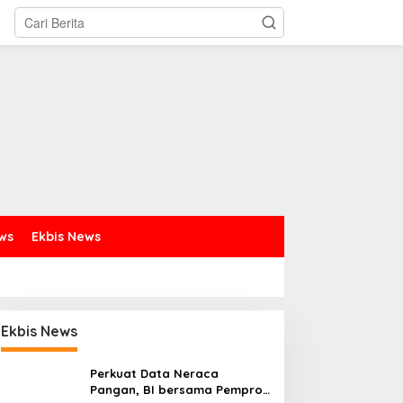
ews
Ekbis News
Ekbis News
Perkuat Data Neraca
Pangan, BI bersama Pemprov
ubernur Yulius: Remaja
Jalin Sinergi Pendidikan,