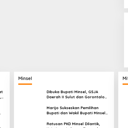
Minsel
Mi
at
Dibuka Bupati Minsel, GSJA
,
Daerah II Sulut dan Gorontalo
dam
Sukses Gelar Rakerda di
Amurang
Marijo Sukseskan Pemilihan
Bupati dan Wakil Bupati Minsel
Tahun 2024
Ratusan PKD Minsel Dilantik,