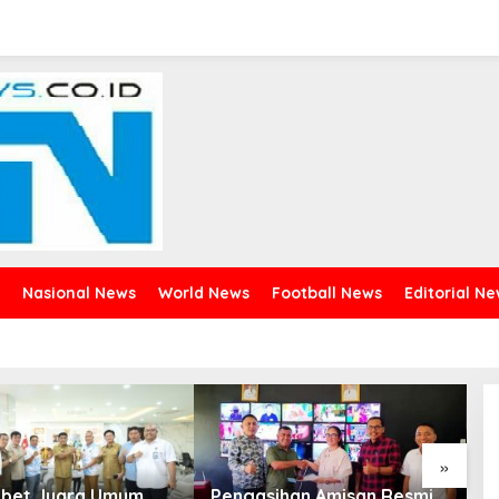
Nasional News
World News
Football News
Editorial N
»
abet Juara Umum
Pengasihan Amisan Resmi
G