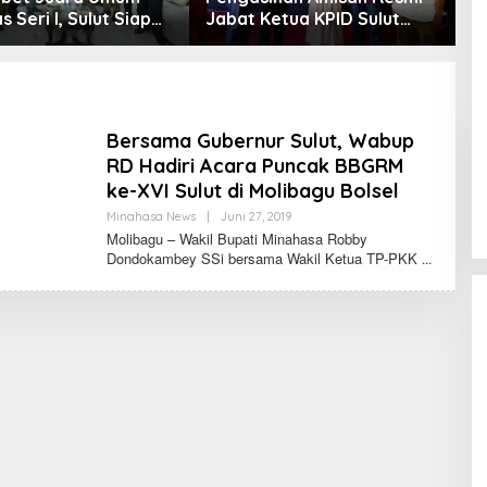
s Seri I, Sulut Siap
Jabat Ketua KPID Sulut
B
Kejurnas Pacuan
Gantikan Truly Kerap
B
ri II Piala Presiden
S
paso
Bersama Gubernur Sulut, Wabup
RD Hadiri Acara Puncak BBGRM
ke-XVI Sulut di Molibagu Bolsel
Minahasa News
|
Juni 27, 2019
O
L
Molibagu – Wakil Bupati Minahasa Robby
E
Dondokambey SSi bersama Wakil Ketua TP-PKK
H
F
E
R
N
A
N
D
O
L
U
M
A
N
A