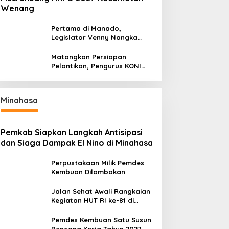
Wenang
Pertama di Manado,
Legislator Venny Nangka
Ramaikan Figura Kampung
Titiwungen Utara
Matangkan Persiapan
Pelantikan, Pengurus KONI
Manado Gelar Rapat
Perdana
Minahasa
Pemkab Siapkan Langkah Antisipasi
dan Siaga Dampak El Nino di Minahasa
Perpustakaan Milik Pemdes
Kembuan Dilombakan
Jalan Sehat Awali Rangkaian
Kegiatan HUT RI ke-81 di
Minahasa
Pemdes Kembuan Satu Susun