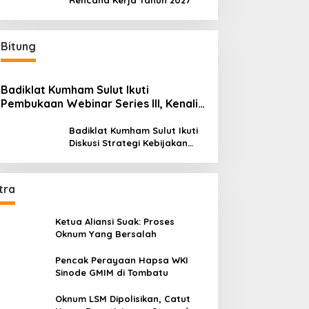
Rencana Kerja Tahun 2027
Bitung
Badiklat Kumham Sulut Ikuti
Pembukaan Webinar Series III, Kenali
Potensimu Maksimalkan Performamu
Badiklat Kumham Sulut Ikuti
Diskusi Strategi Kebijakan
Permenkumham No 15 Tahun
2020
tra
Ketua Aliansi Suak: Proses
Oknum Yang Bersalah
Pencak Perayaan Hapsa WKI
Sinode GMIM di Tombatu
Oknum LSM Dipolisikan, Catut