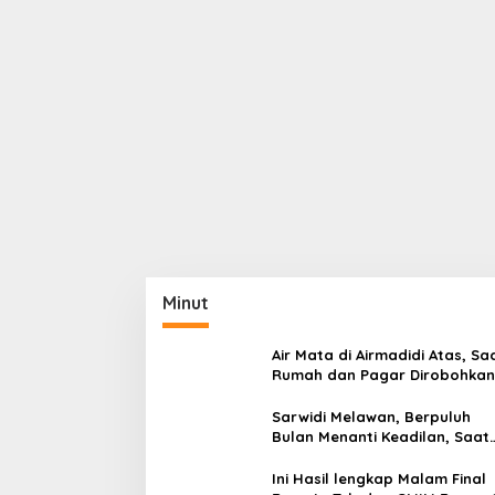
Minut
Air Mata di Airmadidi Atas, Sa
Rumah dan Pagar Dirobohkan
Harapan Keadilan Belum Pa
Sarwidi Melawan, Berpuluh
Bulan Menanti Keadilan, Saat
Eksekusi Menjelang Justru
Harapan Diuji
Ini Hasil lengkap Malam Final