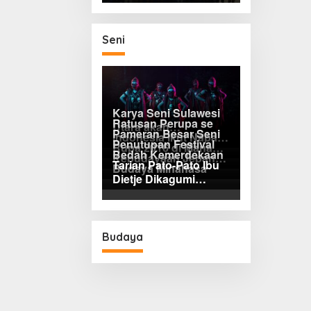
Kepentingan Gelar
Pasar Murah: Tekan
Inflasi yang Masih
Seni
Melampaui Sasaran
Nasional
Karya Seni Sulawesi
Ratusan Perupa se
Utara akan
Pameran Besar Seni
Indonesia Ikut Napak
Dipamerkan di
Penutupan Festival
Rupa 2016 di Manado
Tilas Henk Ngantung
London Inggris
Bedah Kemerdekaan
Kebudayaan Jepang
Dihadiri Ratusan
di Tomohon
Tarian Pato-Pato Ibu
Budaya Minahasa
FBS Unima Semarak
Perupa Tanah Air
Dietje Dikagumi
Mendagri
Budaya