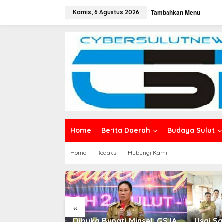
L
Tambahkan Menu
e
Kamis, 6 Agustus 2026
w
a
t
i
k
e
k
o
n
t
e
n
Home
Berita Daerah
Budaya Sulut
Home
Redaksi
Hubungi Kami
«
 Pendidikan,
Dibuka Bupati Minsel, GSJA
Usai S