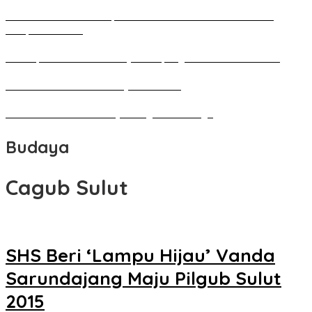
Pameran Besar Seni Rupa 2016 di Manado Dihadiri Ratusan
Perupa Tanah Air
Penutupan Festival Kebudayaan Jepang FBS Unima Semarak
Bedah Kemerdekaan Budaya Minahasa
Tarian Pato-Pato Ibu Dietje Dikagumi Mendagri
Budaya
Cagub Sulut
SHS Beri ‘Lampu Hijau’ Vanda
Sarundajang Maju Pilgub Sulut
2015