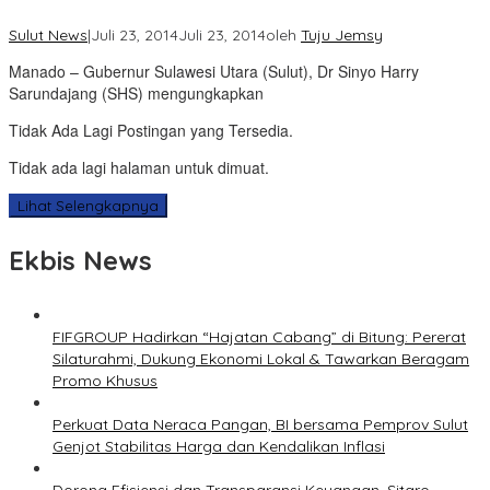
Sulut News
|
Juli 23, 2014
Juli 23, 2014
oleh
Tuju Jemsy
Manado – Gubernur Sulawesi Utara (Sulut), Dr Sinyo Harry
Sarundajang (SHS) mengungkapkan
Tidak Ada Lagi Postingan yang Tersedia.
Tidak ada lagi halaman untuk dimuat.
Lihat Selengkapnya
Ekbis News
FIFGROUP Hadirkan “Hajatan Cabang” di Bitung: Pererat
Silaturahmi, Dukung Ekonomi Lokal & Tawarkan Beragam
Promo Khusus
Perkuat Data Neraca Pangan, BI bersama Pemprov Sulut
Genjot Stabilitas Harga dan Kendalikan Inflasi
Dorong Efisiensi dan Transparansi Keuangan, Sitaro