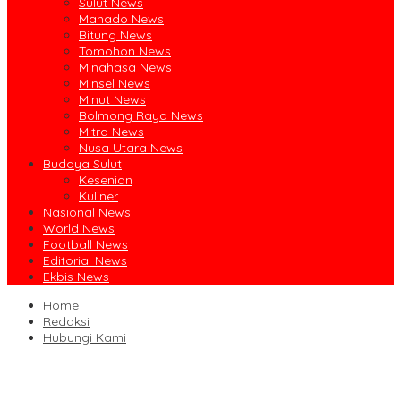
Sulut News
Manado News
Bitung News
Tomohon News
Minahasa News
Minsel News
Minut News
Bolmong Raya News
Mitra News
Nusa Utara News
Budaya Sulut
Kesenian
Kuliner
Nasional News
World News
Football News
Editorial News
Ekbis News
Home
Redaksi
Hubungi Kami
Ruislag Setengah Jalan, Gedung Bersejarah Minahasa Raad di