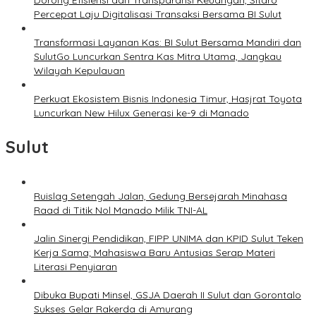
Percepat Laju Digitalisasi Transaksi Bersama BI Sulut
Transformasi Layanan Kas: BI Sulut Bersama Mandiri dan
SulutGo Luncurkan Sentra Kas Mitra Utama, Jangkau
Wilayah Kepulauan
Perkuat Ekosistem Bisnis Indonesia Timur, Hasjrat Toyota
Luncurkan New Hilux Generasi ke-9 di Manado
Sulut
Ruislag Setengah Jalan, Gedung Bersejarah Minahasa
Raad di Titik Nol Manado Milik TNI-AL
Jalin Sinergi Pendidikan, FIPP UNIMA dan KPID Sulut Teken
Kerja Sama; Mahasiswa Baru Antusias Serap Materi
Literasi Penyiaran
Dibuka Bupati Minsel, GSJA Daerah II Sulut dan Gorontalo
Sukses Gelar Rakerda di Amurang