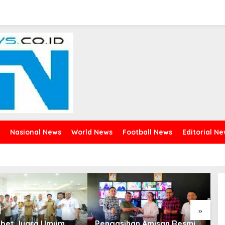
Nasional News
World News
Football News
Editorial N
»
abet Juara Umum
Pengasihan Amisan Resmi
G