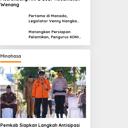
Wenang
Pertama di Manado,
Legislator Venny Nangka
Ramaikan Figura Kampung
Titiwungen Utara
Matangkan Persiapan
Pelantikan, Pengurus KONI
Manado Gelar Rapat
Perdana
Minahasa
Pemkab Siapkan Langkah Antisipasi