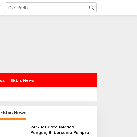
ews
Ekbis News
Ekbis News
Perkuat Data Neraca
Pangan, BI bersama Pemprov
ubernur Yulius: Remaja
Jalin Sinergi Pendidikan,