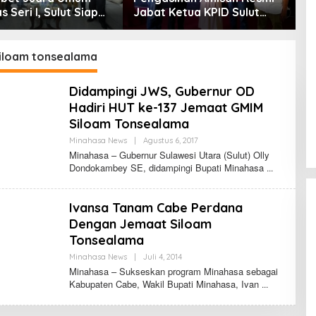
s Seri I, Sulut Siap
Jabat Ketua KPID Sulut
B
Kejurnas Pacuan
Gantikan Truly Kerap
B
ri II Piala Presiden
S
paso
iloam tonsealama
Didampingi JWS, Gubernur OD
Hadiri HUT ke-137 Jemaat GMIM
Siloam Tonsealama
Minahasa News
|
Agustus 6, 2017
O
L
Minahasa – Gubernur Sulawesi Utara (Sulut) Olly
E
Dondokambey SE, didampingi Bupati Minahasa
H
F
E
R
Ivansa Tanam Cabe Perdana
N
A
Dengan Jemaat Siloam
N
Tonsealama
D
O
Minahasa News
|
Juli 4, 2014
O
L
L
U
Minahasa – Sukseskan program Minahasa sebagai
E
M
Kabupaten Cabe, Wakil Bupati Minahasa, Ivan
H
A
N
A