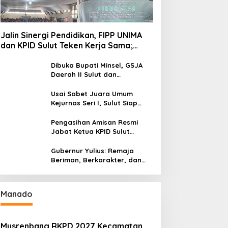
Jalin Sinergi Pendidikan, FIPP UNIMA
dan KPID Sulut Teken Kerja Sama;
Mahasiswa Baru Antusias Serap Materi
Literasi Penyiaran
Dibuka Bupati Minsel, GSJA
Daerah II Sulut dan
Gorontalo Sukses Gelar
Rakerda di Amurang
Usai Sabet Juara Umum
Kejurnas Seri I, Sulut Siap
Gelar Kejurnas Pacuan Kuda
Seri II Piala Presiden di
Pengasihan Amisan Resmi
Tompaso
Jabat Ketua KPID Sulut
Gantikan Truly Kerap
Gubernur Yulius: Remaja
Beriman, Berkarakter, dan
Berkarya Adalah Kekuatan
Sulawesi Utara
Manado
Musrenbang RKPD 2027 Kecamatan