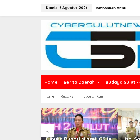
L
Tambahkan Menu
e
Kamis, 6 Agustus 2026
w
a
t
i
k
e
k
o
n
t
e
n
Home
Berita Daerah
Budaya Sulut
Home
Redaksi
Hubungi Kami
«
 Pendidikan,
Dibuka Bupati Minsel, GSJA
Usai S