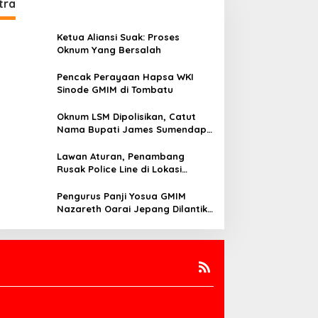
tra
Ketua Aliansi Suak: Proses
Oknum Yang Bersalah
Pencak Perayaan Hapsa WKI
Sinode GMIM di Tombatu
Oknum LSM Dipolisikan, Catut
Nama Bupati James Sumendap
dan Tipu Investor Rp 200 Juta
Lawan Aturan, Penambang
Rusak Police Line di Lokasi
Tambang di Mitra: Tangkap
Mereka!!
Pengurus Panji Yosua GMIM
Nazareth Oarai Jepang Dilantik.
Sumendap: Panji Yosua harus
Menjaga Dan Melindungi Jemaat