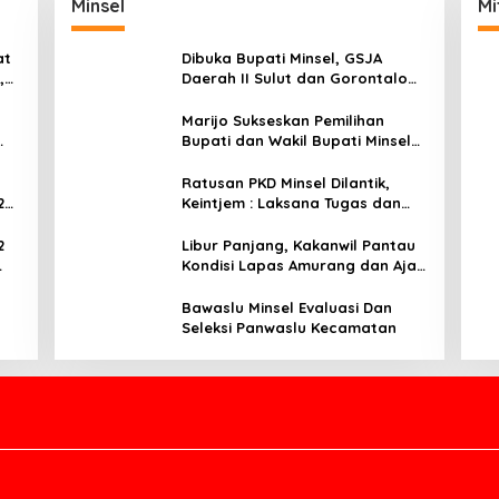
Minsel
Mi
at
Dibuka Bupati Minsel, GSJA
,
Daerah II Sulut dan Gorontalo
dam
Sukses Gelar Rakerda di
Amurang
Marijo Sukseskan Pemilihan
Bupati dan Wakil Bupati Minsel
Tahun 2024
Ratusan PKD Minsel Dilantik,
2
Keintjem : Laksana Tugas dan
Tanggungjawab Dengan Baik
2
Libur Panjang, Kakanwil Pantau
Kondisi Lapas Amurang dan Ajak
ar
WBP Patuhi Aturan Yang Berlaku
Bawaslu Minsel Evaluasi Dan
Seleksi Panwaslu Kecamatan