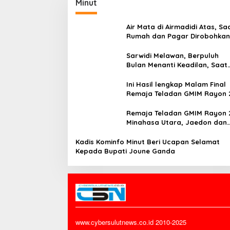
Minut
Air Mata di Airmadidi Atas, Sa
Rumah dan Pagar Dirobohkan
Harapan Keadilan Belum Pa
Sarwidi Melawan, Berpuluh
Bulan Menanti Keadilan, Saat
Eksekusi Menjelang Justru
Harapan Diuji
Ini Hasil lengkap Malam Final
Remaja Teladan GMIM Rayon 
Minut Tahun 2026
Remaja Teladan GMIM Rayon 
Minahasa Utara, Jaedon dan
Gracia Bersinar dan Raih Gel
Bergengsi
Kadis Kominfo Minut Beri Ucapan Selamat
Kepada Bupati Joune Ganda
www.cybersulutnews.co.id 2010-2025