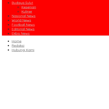
Budaya Sulut
Kesenian
Kuliner
Nasional News
World News
Football News
Editorial News
Ekbis News
Home
Redaksi
Hubungi Kami
Dibuka Bupati Minsel, GSJA Daerah II Sulut dan Gorontalo Sukses
Usai Sabet Juara Umum Kejurnas Seri I, Sulut Siap Gelar Kejurnas
Pengasihan Amisan Resmi Jabat Ketua KPID Sulut Gantikan Truly
Gubernur Yulius: Remaja Beriman, Berkarakter, dan Berkarya Adal
Unggul 21,5 Poin dari Juara Bertahan, Sulut Sabet Gelar Juara U