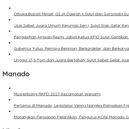
Dibuka Bupati Minsel, GSJA Daerah II Sulut dan Gorontalo 
Usai Sabet Juara Umum Kejurnas Seri I, Sulut Siap Gelar Ke
Pengasihan Amisan Resmi Jabat Ketua KPID Sulut Gantikan 
Gubernur Yulius: Remaja Beriman, Berkarakter, dan Berkary
Unggul 21,5 Poin dari Juara Bertahan, Sulut Sabet Gelar J
Manado
Musrenbang RKPD 2027 Kecamatan Wenang
Pertama di Manado, Legislator Venny Nangka Ramaikan Fi
Matangkan Persiapan Pelantikan, Pengurus KONI Manado G