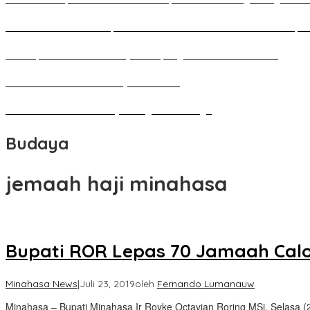
Pameran Besar Seni Rupa 2016 di Manado Dihadiri Ratusan Perupa 
Penutupan Festival Kebudayaan Jepang FBS Unima Semarak
Bedah Kemerdekaan Budaya Minahasa
Tarian Pato-Pato Ibu Dietje Dikagumi Mendagri
Budaya
jemaah haji minahasa
Bupati ROR Lepas 70 Jamaah Cal
Minahasa News
|
Juli 23, 2019
oleh
Fernando Lumanauw
Minahasa – Bupati Minahasa Ir Royke Octavian Roring MSi, Selasa (2