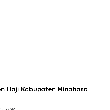
Tanah Air
on Haji Kabupaten Minahasa
3/07) pagi,