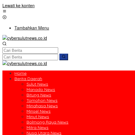
Lewati ke konten
Tambahkan Menu
Home
Berita Daerah
Sulut News
Manado News
Bitung News
Tomohon News
Minahasa News
Minsel News
Minut News
Bolmong Raya News
Mitra News
Nusa Utara News