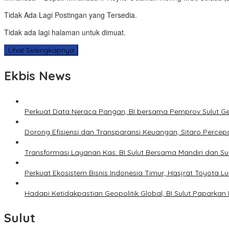
Tidak Ada Lagi Postingan yang Tersedia.
Tidak ada lagi halaman untuk dimuat.
Lihat Selengkapnya
Ekbis News
Perkuat Data Neraca Pangan, BI bersama Pemprov Sulut Genj
Dorong Efisiensi dan Transparansi Keuangan, Sitaro Percepat
Transformasi Layanan Kas: BI Sulut Bersama Mandiri dan S
Perkuat Ekosistem Bisnis Indonesia Timur, Hasjrat Toyota L
Hadapi Ketidakpastian Geopolitik Global, BI Sulut Paparkan
Sulut