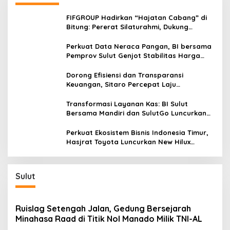
FIFGROUP Hadirkan “Hajatan Cabang” di
Bitung: Pererat Silaturahmi, Dukung
Ekonomi Lokal & Tawarkan Beragam
Promo Khusus
Perkuat Data Neraca Pangan, BI bersama
Pemprov Sulut Genjot Stabilitas Harga
dan Kendalikan Inflasi
Dorong Efisiensi dan Transparansi
Keuangan, Sitaro Percepat Laju
Digitalisasi Transaksi Bersama BI Sulut
Transformasi Layanan Kas: BI Sulut
Bersama Mandiri dan SulutGo Luncurkan
Sentra Kas Mitra Utama, Jangkau Wilayah
Kepulauan
Perkuat Ekosistem Bisnis Indonesia Timur,
Hasjrat Toyota Luncurkan New Hilux
Generasi ke-9 di Manado
Sulut
Ruislag Setengah Jalan, Gedung Bersejarah
Minahasa Raad di Titik Nol Manado Milik TNI-AL