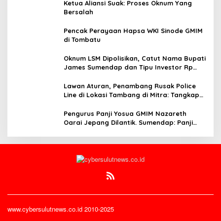
Ketua Aliansi Suak: Proses Oknum Yang
Bersalah
Pencak Perayaan Hapsa WKI Sinode GMIM
di Tombatu
Oknum LSM Dipolisikan, Catut Nama Bupati
James Sumendap dan Tipu Investor Rp
200 Juta
Lawan Aturan, Penambang Rusak Police
Line di Lokasi Tambang di Mitra: Tangkap
Mereka!!
Pengurus Panji Yosua GMIM Nazareth
Oarai Jepang Dilantik. Sumendap: Panji
Yosua harus Menjaga Dan Melindungi
Jemaat
www.cybersulutnews.co.id 2010-2025