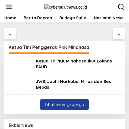
L
e
w
a
Home
Jalin Sinergi
Berita Daerah
Budaya Sulut
Dibuka Bupati Minsel,
Nasional News
t
Pendidikan, FIPP UNIMA
GSJA Daerah II Sulut
i
dan KPID Sulut Teken
dan Gorontalo Sukses
«
»
k
Kerja Sama;
Gelar Rakerda di
e
Mahasiswa Baru
Amurang
k
Antusias Serap Materi
Ketua Tim Penggerak PKK Minahasa
o
Literasi Penyiaran
n
t
Ketua TP PKK Minahasa Ikut Loknas
e
PAUD
n
JWS: Jauhi Narkoba, Miras dan Sex
Bebas
Lihat Selengkapnya
Ekbis News