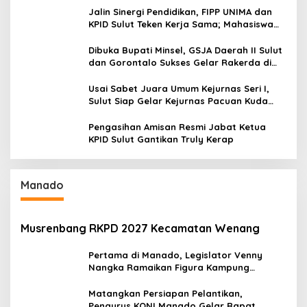
Jalin Sinergi Pendidikan, FIPP UNIMA dan
KPID Sulut Teken Kerja Sama; Mahasiswa
Baru Antusias Serap Materi Literasi
Penyiaran
Dibuka Bupati Minsel, GSJA Daerah II Sulut
dan Gorontalo Sukses Gelar Rakerda di
Amurang
Usai Sabet Juara Umum Kejurnas Seri I,
Sulut Siap Gelar Kejurnas Pacuan Kuda
Seri II Piala Presiden di Tompaso
Pengasihan Amisan Resmi Jabat Ketua
KPID Sulut Gantikan Truly Kerap
Manado
Musrenbang RKPD 2027 Kecamatan Wenang
Pertama di Manado, Legislator Venny
Nangka Ramaikan Figura Kampung
Titiwungen Utara
Matangkan Persiapan Pelantikan,
Pengurus KONI Manado Gelar Rapat