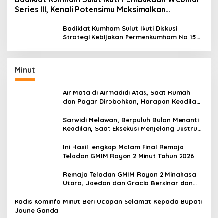
Series III, Kenali Potensimu Maksimalkan
Performamu
Badiklat Kumham Sulut Ikuti Diskusi
Strategi Kebijakan Permenkumham No 15
Tahun 2020
Minut
Air Mata di Airmadidi Atas, Saat Rumah
dan Pagar Dirobohkan, Harapan Keadilan
Belum Padam
Sarwidi Melawan, Berpuluh Bulan Menanti
Keadilan, Saat Eksekusi Menjelang Justru
Harapan Diuji
Ini Hasil lengkap Malam Final Remaja
Teladan GMIM Rayon 2 Minut Tahun 2026
Remaja Teladan GMIM Rayon 2 Minahasa
Utara, Jaedon dan Gracia Bersinar dan
Raih Gelar Bergengsi
Kadis Kominfo Minut Beri Ucapan Selamat Kepada Bupati
Joune Ganda