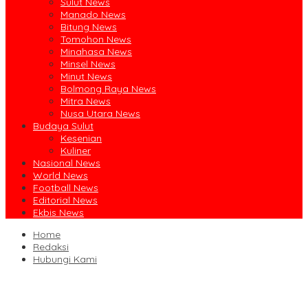
Sulut News
Manado News
Bitung News
Tomohon News
Minahasa News
Minsel News
Minut News
Bolmong Raya News
Mitra News
Nusa Utara News
Budaya Sulut
Kesenian
Kuliner
Nasional News
World News
Football News
Editorial News
Ekbis News
Home
Redaksi
Hubungi Kami
Ruislag Setengah Jalan, Gedung Bersejarah Minahasa Raad di