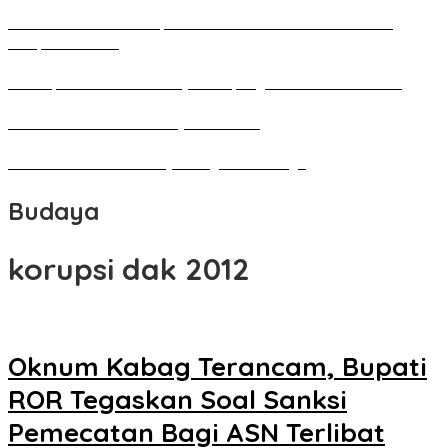
Pameran Besar Seni Rupa 2016 di Manado Dihadiri Ratusan
Perupa Tanah Air
Penutupan Festival Kebudayaan Jepang FBS Unima Semarak
Bedah Kemerdekaan Budaya Minahasa
Tarian Pato-Pato Ibu Dietje Dikagumi Mendagri
Budaya
korupsi dak 2012
Oknum Kabag Terancam, Bupati
ROR Tegaskan Soal Sanksi
Pemecatan Bagi ASN Terlibat